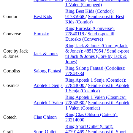
1 Valen (Compeed)
Ring Best Kids (Condor):
Condor
Best Kids
91735968
/
Send e-post
til Best
Kids (Condor)
Ring Eurosko (Converse):
Converse
Eurosko
77840118
/
Send e-post
til
Eurosko (Converse)
Ring Jack & Jones (Core by Jack
Core by Jack
& Jones):
48517954
/
Send e-post
Jack & Jones
& Jones
til Jack & Jones (Core by Jack &
Jones)
Ring Salong Fantasi (Corioliss):
Corioliss
Salong Fantasi
77843334
Ring Apotek 1 Senja (Cosmica):
Cosmica
Apotek 1 Senja
77843000
/
Send e-post
til Apotek
1 Senja (Cosmica)
Ring Apotek 1 Valen (Cosmica):
Apotek 1 Valen
77850980
/
Send e-post
til Apotek
1 Valen (Cosmica)
Ring Clas Ohlson (Cotech):
Cotech
Clas Ohlson
23214000
Ring Sport Outlet (Craft):
Craft
Sport Outlet
47791469
/
Send e-post
til Sport