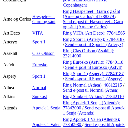
Copenhagen)
Ring Hæspetreet - Garn og sånt
Hæspetreet -
(Arne og Carlos):
41788379
/
Arne og Carlos
Garn og sånt
Send e-post
til Hæspetreet - Garn
og sånt (Arne og Carlos)
Art Deco
VITA
Ring VITA (Art Deco):
77841565
Ring Sport 1 (Arteryx):
77840187
Arteryx
Sport 1
/
Send e-post
til Sport 1 (Arteryx)
Ring Clas Ohlson (Asaklitt):
Asaklitt
Clas Ohlson
23214000
Ring Eurosko (Asfvlt):
77840118
Asfvlt
Eurosko
/
Send e-post
til Eurosko (Asfvlt)
Ring Sport 1 (Aspery):
77840187
Aspery
Sport 1
/
Send e-post
til Sport 1 (Aspery)
Ring Normal (Athea):
40812215
/
Athea
Normal
Send e-post
til Normal (Athea)
Atkins
Sunkost
Ring Sunkost (Atkins):
77842110
Ring Apotek 1 Senja (Attends):
Attends
Apotek 1 Senja
77843000
/
Send e-post
til Apotek
1 Senja (Attends)
Ring Apotek 1 Valen (Attends):
Apotek 1 Valen
77850980
/
Send e-post
til Apotek