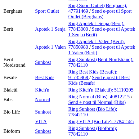
Ring Sport Outlet (Berghaus):
Berghaus
Sport Outlet
47791469
/
Send e-post
til Sport
Outlet (Berghaus)
Ring Apotek 1 Senja (Berit):
Berit
Apotek 1 Senja
77843000
/
Send e-post
til Apotek
1 Senja (Berit)
Ring Apotek 1 Valen (Berit):
Apotek 1 Valen
77850980
/
Send e-post
til Apotek
1 Valen (Berit)
Berit
Ring Sunkost (Berit Nordstrand):
Sunkost
Nordstrand
77842110
Ring Best Kids (Besafe):
Besafe
Best Kids
91735968
/
Send e-post
til Best
Kids (Besafe)
Bialetti
Kitch'n
Ring Kitch'n (Bialetti):
51110205
Ring Normal (Bibs):
40812215
/
Bibs
Normal
Send e-post
til Normal (Bibs)
Ring Sunkost (Bio Life):
Bio Life
Sunkost
77842110
VITA
Ring VITA (Bio Life):
77841565
Ring Sunkost (Bioform):
Bioform
Sunkost
77842110