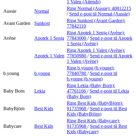
1 Valen (Attends)
Ring Normal (Aussie):
40812215
Aussie
Normal
/
Send e-post
til Normal (Aussie)
Ring Sunkost (Avant Garden):
Avant Garden
Sunkost
77842110
Ring Apotek 1 Senja (Avène):
Avène
Apotek 1 Senja
77843000
/
Send e-post
til Apotek
1 Senja (Avène)
Ring Apotek 1 Valen (Avène):
Apotek 1 Valen
77850980
/
Send e-post
til Apotek
1 Valen (Avène)
Ring b.young (b.young):
b.young
b.young
77840780
/
Send e-post
til
b.young (b.young)
Ring Lekia (Baby Born):
Baby Born
Lekia
47761166
/
Send e-post
til Lekia
(Baby Born)
Ring Best Kids (BabyBjörn):
BabyBjörn
Best Kids
91735968
/
Send e-post
til Best
Kids (BabyBjörn)
Ring Best Kids (Babycare):
Babycare
Best Kids
91735968
/
Send e-post
til Best
Kids (Babycare)