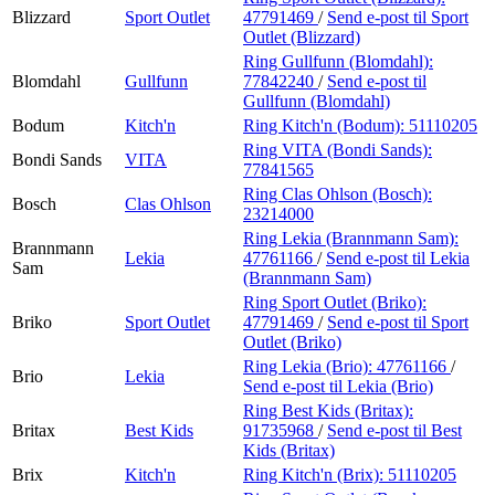
Blizzard
Sport Outlet
47791469
/
Send e-post
til Sport
Outlet (Blizzard)
Ring Gullfunn (Blomdahl):
Blomdahl
Gullfunn
77842240
/
Send e-post
til
Gullfunn (Blomdahl)
Bodum
Kitch'n
Ring Kitch'n (Bodum):
51110205
Ring VITA (Bondi Sands):
Bondi Sands
VITA
77841565
Ring Clas Ohlson (Bosch):
Bosch
Clas Ohlson
23214000
Ring Lekia (Brannmann Sam):
Brannmann
Lekia
47761166
/
Send e-post
til Lekia
Sam
(Brannmann Sam)
Ring Sport Outlet (Briko):
Briko
Sport Outlet
47791469
/
Send e-post
til Sport
Outlet (Briko)
Ring Lekia (Brio):
47761166
/
Brio
Lekia
Send e-post
til Lekia (Brio)
Ring Best Kids (Britax):
Britax
Best Kids
91735968
/
Send e-post
til Best
Kids (Britax)
Brix
Kitch'n
Ring Kitch'n (Brix):
51110205