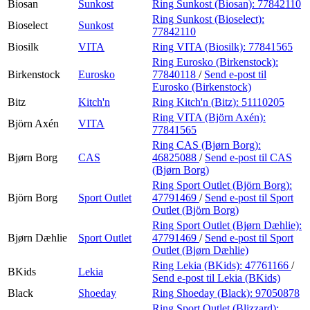
Biosan
Sunkost
Ring Sunkost (Biosan):
77842110
Ring Sunkost (Bioselect):
Bioselect
Sunkost
77842110
Biosilk
VITA
Ring VITA (Biosilk):
77841565
Ring Eurosko (Birkenstock):
Birkenstock
Eurosko
77840118
/
Send e-post
til
Eurosko (Birkenstock)
Bitz
Kitch'n
Ring Kitch'n (Bitz):
51110205
Ring VITA (Björn Axén):
Björn Axén
VITA
77841565
Ring CAS (Bjørn Borg):
Bjørn Borg
CAS
46825088
/
Send e-post
til CAS
(Bjørn Borg)
Ring Sport Outlet (Björn Borg):
Björn Borg
Sport Outlet
47791469
/
Send e-post
til Sport
Outlet (Björn Borg)
Ring Sport Outlet (Bjørn Dæhlie):
Bjørn Dæhlie
Sport Outlet
47791469
/
Send e-post
til Sport
Outlet (Bjørn Dæhlie)
Ring Lekia (BKids):
47761166
/
BKids
Lekia
Send e-post
til Lekia (BKids)
Black
Shoeday
Ring Shoeday (Black):
97050878
Ring Sport Outlet (Blizzard):