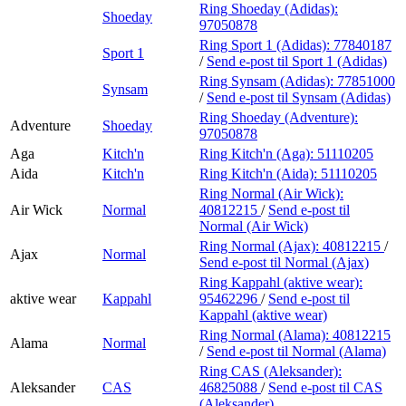
Ring Shoeday (Adidas):
Shoeday
97050878
Ring Sport 1 (Adidas):
77840187
Sport 1
/
Send e-post
til Sport 1 (Adidas)
Ring Synsam (Adidas):
77851000
Synsam
/
Send e-post
til Synsam (Adidas)
Ring Shoeday (Adventure):
Adventure
Shoeday
97050878
Aga
Kitch'n
Ring Kitch'n (Aga):
51110205
Aida
Kitch'n
Ring Kitch'n (Aida):
51110205
Ring Normal (Air Wick):
Air Wick
Normal
40812215
/
Send e-post
til
Normal (Air Wick)
Ring Normal (Ajax):
40812215
/
Ajax
Normal
Send e-post
til Normal (Ajax)
Ring Kappahl (aktive wear):
aktive wear
Kappahl
95462296
/
Send e-post
til
Kappahl (aktive wear)
Ring Normal (Alama):
40812215
Alama
Normal
/
Send e-post
til Normal (Alama)
Ring CAS (Aleksander):
Aleksander
CAS
46825088
/
Send e-post
til CAS
(Aleksander)