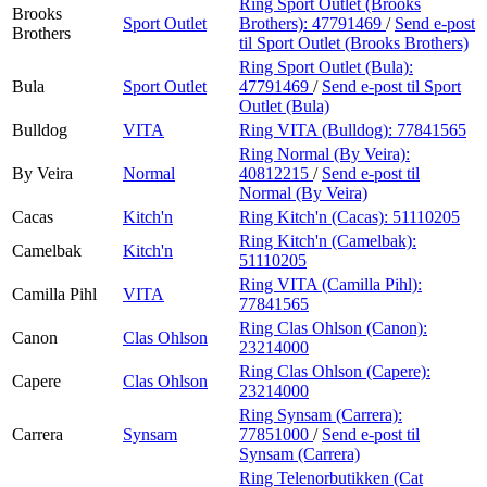
Ring Sport Outlet (Brooks
Brooks
Sport Outlet
Brothers):
47791469
/
Send e-post
Brothers
til Sport Outlet (Brooks Brothers)
Ring Sport Outlet (Bula):
Bula
Sport Outlet
47791469
/
Send e-post
til Sport
Outlet (Bula)
Bulldog
VITA
Ring VITA (Bulldog):
77841565
Ring Normal (By Veira):
By Veira
Normal
40812215
/
Send e-post
til
Normal (By Veira)
Cacas
Kitch'n
Ring Kitch'n (Cacas):
51110205
Ring Kitch'n (Camelbak):
Camelbak
Kitch'n
51110205
Ring VITA (Camilla Pihl):
Camilla Pihl
VITA
77841565
Ring Clas Ohlson (Canon):
Canon
Clas Ohlson
23214000
Ring Clas Ohlson (Capere):
Capere
Clas Ohlson
23214000
Ring Synsam (Carrera):
Carrera
Synsam
77851000
/
Send e-post
til
Synsam (Carrera)
Ring Telenorbutikken (Cat