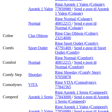
Ring Apotek 1 Valen (Colgate):
Apotek 1 Valen
77850980
/
Send e-post
til Apotek
1 Valen (Colgate)
Ring Normal (Colgate):
Normal
40812215
/
Send e-post
til
Normal (Colgate)
Ring Clas Ohlson (Coline):
Coline
Clas Ohlson
23214000
Ring Sport Outlet (Comfo):
Comfo
Sport Outlet
47791469
/
Send e-post
til Sport
Outlet (Comfo)
Ring Normal (Comfort):
Comfort
Normal
40812215
/
Send e-post
til
Normal (Comfort)
Ring Shoeday (Comfy Step):
Comfy Step
Shoeday
97050878
Ring VITA (Comodynes):
Comodynes
VITA
77841565
Ring Apotek 1 Senja (Compeed):
Compeed
Apotek 1 Senja
77843000
/
Send e-post
til Apotek
1 Senja (Compeed)
Ring Apotek 1 Valen (Compeed):
Apotek 1 Valen
77850980
/
Send e-post
til Apotek