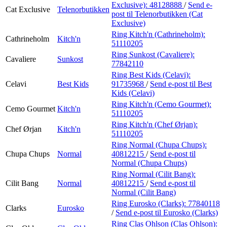
Exclusive):
48128888
/
Send e-
Cat Exclusive
Telenorbutikken
post
til Telenorbutikken (Cat
Exclusive)
Ring Kitch'n (Cathrineholm):
Cathrineholm
Kitch'n
51110205
Ring Sunkost (Cavaliere):
Cavaliere
Sunkost
77842110
Ring Best Kids (Celavi):
Celavi
Best Kids
91735968
/
Send e-post
til Best
Kids (Celavi)
Ring Kitch'n (Cemo Gourmet):
Cemo Gourmet
Kitch'n
51110205
Ring Kitch'n (Chef Ørjan):
Chef Ørjan
Kitch'n
51110205
Ring Normal (Chupa Chups):
Chupa Chups
Normal
40812215
/
Send e-post
til
Normal (Chupa Chups)
Ring Normal (Cilit Bang):
Cilit Bang
Normal
40812215
/
Send e-post
til
Normal (Cilit Bang)
Ring Eurosko (Clarks):
77840118
Clarks
Eurosko
/
Send e-post
til Eurosko (Clarks)
Ring Clas Ohlson (Clas Ohlson):