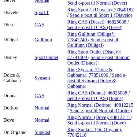
Dever
Normal
Send e-post
til Normal (Dever)
Ring Sport 1 (Diavelo):
77840187
Diavelo
Sport 1
/
Send e-post
til Sport 1 (Diavelo)
Ring CAS (Diesel):
46825088
/
Diesel
CAS
Send e-post
til CAS (Diesel)
Ring Gullfunn (Dilligaf):
Dilligaf
Gullfunn
77842240
/
Send e-post
til
Gullfunn (Dilligaf)
Ring Sport Outlet (Disney):
Disney
Sport Outlet
47791469
/
Send e-post
til Sport
Outlet (Disney)
Ring Synsam (Dolce &
Dolce &
Gabbana):
77851000
/
Send e-
Synsam
Gabbana
post
til Synsam (Dolce &
Gabbana)
Ring CAS (Donna):
46825088
/
Donna
CAS
Send e-post
til CAS (Donna)
Ring Normal (Doritos):
40812215
Doritos
Normal
/
Send e-post
til Normal (Doritos)
Ring Normal (Dove):
40812215
/
Dove
Normal
Send e-post
til Normal (Dove)
Ring Sunkost (Dr. Organic):
Dr. Organic
Sunkost
77842110