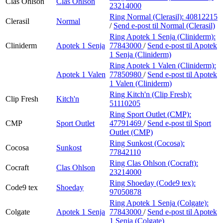
Clas Ohlson
Clas Ohlson
23214000
Ring Normal (Clerasil):
40812215
Clerasil
Normal
/
Send e-post
til Normal (Clerasil)
Ring Apotek 1 Senja (Cliniderm):
Cliniderm
Apotek 1 Senja
77843000
/
Send e-post
til Apotek
1 Senja (Cliniderm)
Ring Apotek 1 Valen (Cliniderm):
Apotek 1 Valen
77850980
/
Send e-post
til Apotek
1 Valen (Cliniderm)
Ring Kitch'n (Clip Fresh):
Clip Fresh
Kitch'n
51110205
Ring Sport Outlet (CMP):
CMP
Sport Outlet
47791469
/
Send e-post
til Sport
Outlet (CMP)
Ring Sunkost (Cocosa):
Cocosa
Sunkost
77842110
Ring Clas Ohlson (Cocraft):
Cocraft
Clas Ohlson
23214000
Ring Shoeday (Code9 tex):
Code9 tex
Shoeday
97050878
Ring Apotek 1 Senja (Colgate):
Colgate
Apotek 1 Senja
77843000
/
Send e-post
til Apotek
1 Senja (Colgate)