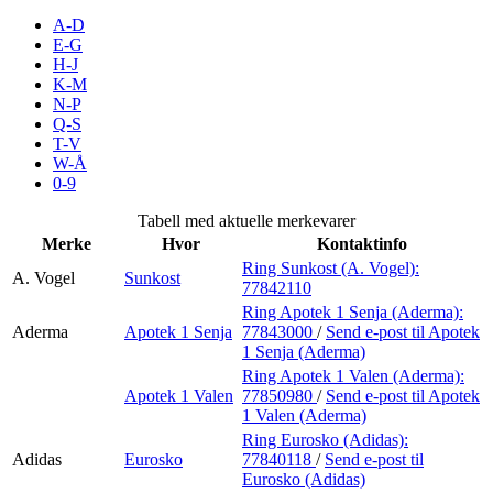
Inspirasjon
A-D
E-G
H-J
K-M
N-P
Søk
Q-S
T-V
W-Å
0-9
Åpningstider
Tabell med aktuelle merkevarer
Merke
Hvor
Kontaktinfo
Praktisk informasjon
Ring Sunkost (A. Vogel):
A. Vogel
Sunkost
77842110
Ledige stillinger
Ring Apotek 1 Senja (Aderma):
Magasin
Aderma
Apotek 1 Senja
77843000
/
Send e-post
til Apotek
1 Senja (Aderma)
Gavekort
Ring Apotek 1 Valen (Aderma):
Apotek 1 Valen
77850980
/
Send e-post
til Apotek
Finn frem
1 Valen (Aderma)
Ring Eurosko (Adidas):
Adidas
Eurosko
77840118
/
Send e-post
til
Eurosko (Adidas)