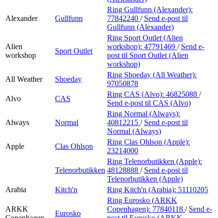
Ring Gullfunn (Alexander):
Alexander
Gullfunn
77842240
/
Send e-post
til
Gullfunn (Alexander)
Ring Sport Outlet (Alien
Alien
workshop):
47791469
/
Send e-
Sport Outlet
workshop
post
til Sport Outlet (Alien
workshop)
Ring Shoeday (All Weather):
All Weather
Shoeday
97050878
Ring CAS (Alvo):
46825088
/
Alvo
CAS
Send e-post
til CAS (Alvo)
Ring Normal (Always):
Always
Normal
40812215
/
Send e-post
til
Normal (Always)
Ring Clas Ohlson (Apple):
Apple
Clas Ohlson
23214000
Ring Telenorbutikken (Apple):
Telenorbutikken
48128888
/
Send e-post
til
Telenorbutikken (Apple)
Arabia
Kitch'n
Ring Kitch'n (Arabia):
51110205
Ring Eurosko (ARKK
ARKK
Copenhagen):
77840118
/
Send e-
Eurosko
Copenhagen
post
til Eurosko (ARKK