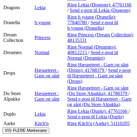
Ring Lekia (Dragons):
47761166
Dragons
Lekia
/
Send e-post
til Lekia (Dragons)
Ring b.young (Dranella):
Dranella
b.young
77840780
/
Send e-post
til
b.young (Dranella)
Dream
Ring Princess (Dream Collection):
Princess
Collection
48135331
Ring Normal (Dreamies):
Dreamies
Normal
40812215
/
Send e-post
til
Normal (Dreamies)
Ring Hæspetreet - Garn og sånt
Hæspetreet -
(Drops):
41788379
/
Send e-post
Drops
Garn og sånt
til Hæspetreet - Garn og sånt
(Drops)
Ring Hæspetreet - Garn og sånt
Du Store
Hæspetreet -
(Du Store Alpakka):
41788379
/
Alpakka
Garn og sånt
Send e-post
til Hæspetreet - Garn
og sånt (Du Store Alpakka)
Ring Lekia (Duplo):
47761166
/
Duplo
Lekia
Send e-post
til Lekia (Duplo)
Aarke
Kitch'n
Ring Kitch'n (Aarke):
51110205
VIS FLERE
Merkevarer