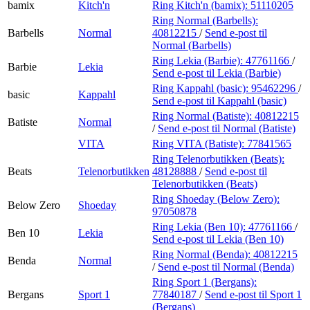
bamix
Kitch'n
Ring Kitch'n (bamix):
51110205
Ring Normal (Barbells):
Barbells
Normal
40812215
/
Send e-post
til
Normal (Barbells)
Ring Lekia (Barbie):
47761166
/
Barbie
Lekia
Send e-post
til Lekia (Barbie)
Ring Kappahl (basic):
95462296
/
basic
Kappahl
Send e-post
til Kappahl (basic)
Ring Normal (Batiste):
40812215
Batiste
Normal
/
Send e-post
til Normal (Batiste)
VITA
Ring VITA (Batiste):
77841565
Ring Telenorbutikken (Beats):
Beats
Telenorbutikken
48128888
/
Send e-post
til
Telenorbutikken (Beats)
Ring Shoeday (Below Zero):
Below Zero
Shoeday
97050878
Ring Lekia (Ben 10):
47761166
/
Ben 10
Lekia
Send e-post
til Lekia (Ben 10)
Ring Normal (Benda):
40812215
Benda
Normal
/
Send e-post
til Normal (Benda)
Ring Sport 1 (Bergans):
Bergans
Sport 1
77840187
/
Send e-post
til Sport 1
(Bergans)