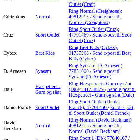
Outlet (Craft)
Ring Normal (Creightons):
Creightons
Normal
40812215
/
Send e-post
til
Normal (Creightons)
Ring Sport Outlet (Cruz):
Cruz
Sport Outlet
47791469
/
Send e-post
til Sport
Outlet (Cruz)
Ring Best Kids (Cybex):
Cybex
Best Kids
91735968
/
Send e-post
til Best
Kids (Cybex)
Ring Synsam (D. Arnesen):
D. Arnesen
Synsam
77851000
/
Send e-post
til
Synsam (D. Arnesen)
Ring Hæspetreet - Garn og sånt
Hæspetreet -
Dale
(Dale):
41788379
/
Send e-post
til
Garn og sånt
Hæspetreet - Garn og sånt (Dale)
Ring Sport Outlet (Daniel
Daniel Franck
Sport Outlet
Franck):
47791469
/
Send e-post
til Sport Outlet (Daniel Franck)
Ring Normal (David Beckham):
David
Normal
40812215
/
Send e-post
til
Beckham
Normal (David Beckham)
Ring Sport 1 (Db):
77840187
/