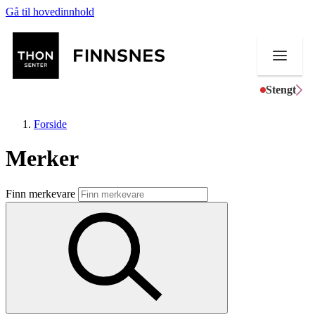
Gå til hovedinnhold
Stengt
Forside
Merker
Butikker
Finn merkevare
Mat og drikke
Aktiviteter
Tilbud
Merker