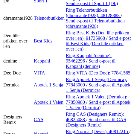
Db
Sport 1
Send e-post
til Sport 1 (Db)
Ring Telenorbutikken
(dbramante1928):
48128888
/
dbramante1928
Telenorbutikken
Send e-post
til Telenorbutikken
(dbramante1928)
Ring Best Kids (Den lille prikken
Den lille
over i'en):
91735968
/
Send e-post
prikken over
Best Kids
til Best Kids (Den lille prikken
i'en
over i'en)
Ring Kappahl (denime):
denime
Kappahl
95462296
/
Send e-post
til
Kappahl (denime)
Deo Doc
VITA
Ring VITA (Deo Doc):
77841565
Ring Apotek 1 Senja (Dermica):
Dermica
Apotek 1 Senja
77843000
/
Send e-post
til Apotek
1 Senja (Dermica)
Ring Apotek 1 Valen (Dermica):
Apotek 1 Valen
77850980
/
Send e-post
til Apotek
1 Valen (Dermica)
Ring CAS (Designers Remix):
Designers
CAS
46825088
/
Send e-post
til CAS
Remix
(Designers Remix)
Ring Normal (Dever):
40812215
/