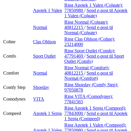
Ring Apotek 1 Valen (Colgate):
Apotek 1 Valen
77850980
/
Send e-post
til Apotek
1 Valen (Colgate)
Ring Normal (Colgate):
Normal
40812215
/
Send e-post
til
Normal (Colgate)
Ring Clas Ohlson (Coline):
Coline
Clas Ohlson
23214000
Ring Sport Outlet (Comfo):
Comfo
Sport Outlet
47791469
/
Send e-post
til Sport
Outlet (Comfo)
Ring Normal (Comfort):
Comfort
Normal
40812215
/
Send e-post
til
Normal (Comfort)
Ring Shoeday (Comfy Step):
Comfy Step
Shoeday
97050878
Ring VITA (Comodynes):
Comodynes
VITA
77841565
Ring Apotek 1 Senja (Compeed):
Compeed
Apotek 1 Senja
77843000
/
Send e-post
til Apotek
1 Senja (Compeed)
Ring Apotek 1 Valen (Compeed):
Apotek 1 Valen
77850980
/
Send e-post
til Apotek