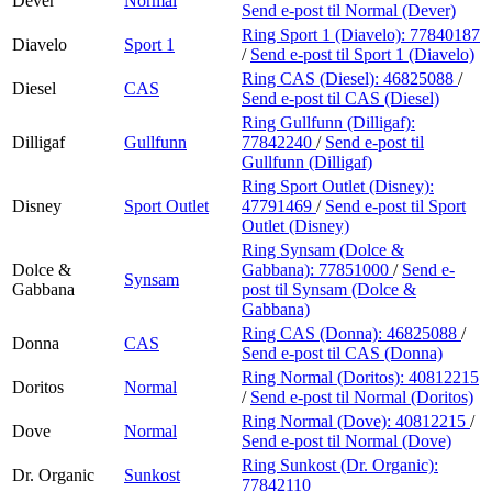
Dever
Normal
Send e-post
til Normal (Dever)
Ring Sport 1 (Diavelo):
77840187
Diavelo
Sport 1
/
Send e-post
til Sport 1 (Diavelo)
Ring CAS (Diesel):
46825088
/
Diesel
CAS
Send e-post
til CAS (Diesel)
Ring Gullfunn (Dilligaf):
Dilligaf
Gullfunn
77842240
/
Send e-post
til
Gullfunn (Dilligaf)
Ring Sport Outlet (Disney):
Disney
Sport Outlet
47791469
/
Send e-post
til Sport
Outlet (Disney)
Ring Synsam (Dolce &
Dolce &
Gabbana):
77851000
/
Send e-
Synsam
Gabbana
post
til Synsam (Dolce &
Gabbana)
Ring CAS (Donna):
46825088
/
Donna
CAS
Send e-post
til CAS (Donna)
Ring Normal (Doritos):
40812215
Doritos
Normal
/
Send e-post
til Normal (Doritos)
Ring Normal (Dove):
40812215
/
Dove
Normal
Send e-post
til Normal (Dove)
Ring Sunkost (Dr. Organic):
Dr. Organic
Sunkost
77842110