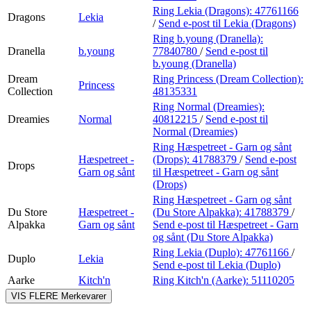
Ring Lekia (Dragons):
47761166
Dragons
Lekia
/
Send e-post
til Lekia (Dragons)
Ring b.young (Dranella):
Dranella
b.young
77840780
/
Send e-post
til
b.young (Dranella)
Dream
Ring Princess (Dream Collection):
Princess
Collection
48135331
Ring Normal (Dreamies):
Dreamies
Normal
40812215
/
Send e-post
til
Normal (Dreamies)
Ring Hæspetreet - Garn og sånt
Hæspetreet -
(Drops):
41788379
/
Send e-post
Drops
Garn og sånt
til Hæspetreet - Garn og sånt
(Drops)
Ring Hæspetreet - Garn og sånt
Du Store
Hæspetreet -
(Du Store Alpakka):
41788379
/
Alpakka
Garn og sånt
Send e-post
til Hæspetreet - Garn
og sånt (Du Store Alpakka)
Ring Lekia (Duplo):
47761166
/
Duplo
Lekia
Send e-post
til Lekia (Duplo)
Aarke
Kitch'n
Ring Kitch'n (Aarke):
51110205
VIS FLERE
Merkevarer