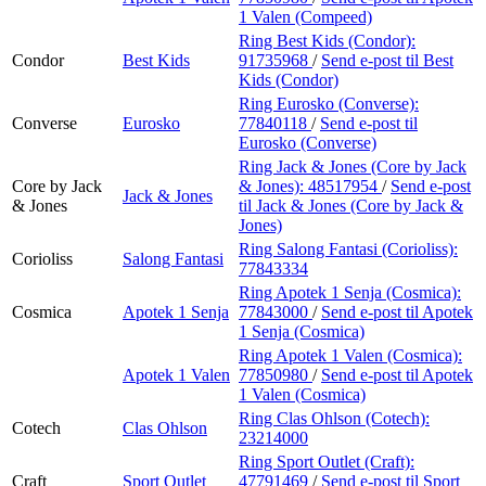
1 Valen (Compeed)
Ring Best Kids (Condor):
Condor
Best Kids
91735968
/
Send e-post
til Best
Kids (Condor)
Ring Eurosko (Converse):
Converse
Eurosko
77840118
/
Send e-post
til
Eurosko (Converse)
Ring Jack & Jones (Core by Jack
Core by Jack
& Jones):
48517954
/
Send e-post
Jack & Jones
& Jones
til Jack & Jones (Core by Jack &
Jones)
Ring Salong Fantasi (Corioliss):
Corioliss
Salong Fantasi
77843334
Ring Apotek 1 Senja (Cosmica):
Cosmica
Apotek 1 Senja
77843000
/
Send e-post
til Apotek
1 Senja (Cosmica)
Ring Apotek 1 Valen (Cosmica):
Apotek 1 Valen
77850980
/
Send e-post
til Apotek
1 Valen (Cosmica)
Ring Clas Ohlson (Cotech):
Cotech
Clas Ohlson
23214000
Ring Sport Outlet (Craft):
Craft
Sport Outlet
47791469
/
Send e-post
til Sport