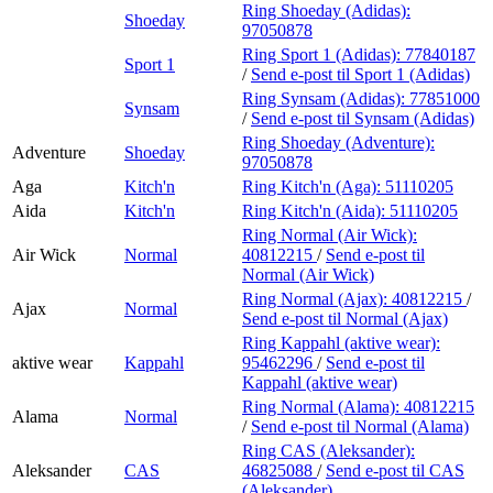
Ring Shoeday (Adidas):
Shoeday
97050878
Ring Sport 1 (Adidas):
77840187
Sport 1
/
Send e-post
til Sport 1 (Adidas)
Ring Synsam (Adidas):
77851000
Synsam
/
Send e-post
til Synsam (Adidas)
Ring Shoeday (Adventure):
Adventure
Shoeday
97050878
Aga
Kitch'n
Ring Kitch'n (Aga):
51110205
Aida
Kitch'n
Ring Kitch'n (Aida):
51110205
Ring Normal (Air Wick):
Air Wick
Normal
40812215
/
Send e-post
til
Normal (Air Wick)
Ring Normal (Ajax):
40812215
/
Ajax
Normal
Send e-post
til Normal (Ajax)
Ring Kappahl (aktive wear):
aktive wear
Kappahl
95462296
/
Send e-post
til
Kappahl (aktive wear)
Ring Normal (Alama):
40812215
Alama
Normal
/
Send e-post
til Normal (Alama)
Ring CAS (Aleksander):
Aleksander
CAS
46825088
/
Send e-post
til CAS
(Aleksander)