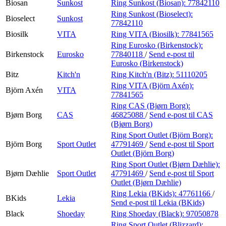
Biosan
Sunkost
Ring Sunkost (Biosan):
77842110
Ring Sunkost (Bioselect):
Bioselect
Sunkost
77842110
Biosilk
VITA
Ring VITA (Biosilk):
77841565
Ring Eurosko (Birkenstock):
Birkenstock
Eurosko
77840118
/
Send e-post
til
Eurosko (Birkenstock)
Bitz
Kitch'n
Ring Kitch'n (Bitz):
51110205
Ring VITA (Björn Axén):
Björn Axén
VITA
77841565
Ring CAS (Bjørn Borg):
Bjørn Borg
CAS
46825088
/
Send e-post
til CAS
(Bjørn Borg)
Ring Sport Outlet (Björn Borg):
Björn Borg
Sport Outlet
47791469
/
Send e-post
til Sport
Outlet (Björn Borg)
Ring Sport Outlet (Bjørn Dæhlie):
Bjørn Dæhlie
Sport Outlet
47791469
/
Send e-post
til Sport
Outlet (Bjørn Dæhlie)
Ring Lekia (BKids):
47761166
/
BKids
Lekia
Send e-post
til Lekia (BKids)
Black
Shoeday
Ring Shoeday (Black):
97050878
Ring Sport Outlet (Blizzard):