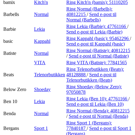
bamix
Kitch'n
Ring Kitch'n (bamix):
51110205
Ring Normal (Barbells):
Barbells
Normal
40812215
/
Send e-post
til
Normal (Barbells)
Ring Lekia (Barbie):
47761166
/
Barbie
Lekia
Send e-post
til Lekia (Barbie)
Ring Kappahl (basic):
95462296
/
basic
Kappahl
Send e-post
til Kappahl (basic)
Ring Normal (Batiste):
40812215
Batiste
Normal
/
Send e-post
til Normal (Batiste)
VITA
Ring VITA (Batiste):
77841565
Ring Telenorbutikken (Beats):
Beats
Telenorbutikken
48128888
/
Send e-post
til
Telenorbutikken (Beats)
Ring Shoeday (Below Zero):
Below Zero
Shoeday
97050878
Ring Lekia (Ben 10):
47761166
/
Ben 10
Lekia
Send e-post
til Lekia (Ben 10)
Ring Normal (Benda):
40812215
Benda
Normal
/
Send e-post
til Normal (Benda)
Ring Sport 1 (Bergans):
Bergans
Sport 1
77840187
/
Send e-post
til Sport 1
(Bergans)