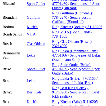
Blizzard
Sport Outlet
47791469
/
Send e-post
til Sport
Outlet (Blizzard)
Ring Gullfunn (Blomdahl):
Blomdahl
Gullfunn
77842240
/
Send e-post
til
Gullfunn (Blomdahl)
Bodum
Kitch'n
Ring Kitch'n (Bodum):
51110205
Ring VITA (Bondi Sands):
Bondi Sands
VITA
77841565
Ring Clas Ohlson (Bosch):
Bosch
Clas Ohlson
23214000
Ring Lekia (Brannmann Sam):
Brannmann
Lekia
47761166
/
Send e-post
til Lekia
Sam
(Brannmann Sam)
Ring Sport Outlet (Briko):
Briko
Sport Outlet
47791469
/
Send e-post
til Sport
Outlet (Briko)
Ring Lekia (Brio):
47761166
/
Brio
Lekia
Send e-post
til Lekia (Brio)
Ring Best Kids (Britax):
Britax
Best Kids
91735968
/
Send e-post
til Best
Kids (Britax)
Brix
Kitch'n
Ring Kitch'n (Brix):
51110205