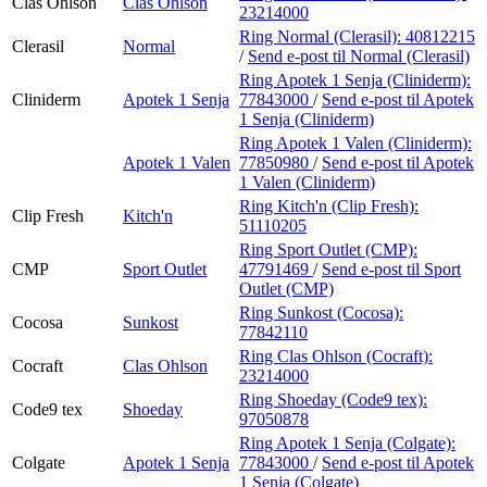
Clas Ohlson
Clas Ohlson
23214000
Ring Normal (Clerasil):
40812215
Clerasil
Normal
/
Send e-post
til Normal (Clerasil)
Ring Apotek 1 Senja (Cliniderm):
Cliniderm
Apotek 1 Senja
77843000
/
Send e-post
til Apotek
1 Senja (Cliniderm)
Ring Apotek 1 Valen (Cliniderm):
Apotek 1 Valen
77850980
/
Send e-post
til Apotek
1 Valen (Cliniderm)
Ring Kitch'n (Clip Fresh):
Clip Fresh
Kitch'n
51110205
Ring Sport Outlet (CMP):
CMP
Sport Outlet
47791469
/
Send e-post
til Sport
Outlet (CMP)
Ring Sunkost (Cocosa):
Cocosa
Sunkost
77842110
Ring Clas Ohlson (Cocraft):
Cocraft
Clas Ohlson
23214000
Ring Shoeday (Code9 tex):
Code9 tex
Shoeday
97050878
Ring Apotek 1 Senja (Colgate):
Colgate
Apotek 1 Senja
77843000
/
Send e-post
til Apotek
1 Senja (Colgate)