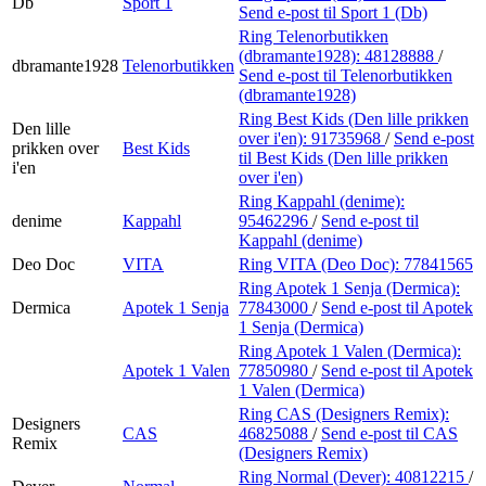
Db
Sport 1
Send e-post
til Sport 1 (Db)
Ring Telenorbutikken
(dbramante1928):
48128888
/
dbramante1928
Telenorbutikken
Send e-post
til Telenorbutikken
(dbramante1928)
Ring Best Kids (Den lille prikken
Den lille
over i'en):
91735968
/
Send e-post
prikken over
Best Kids
til Best Kids (Den lille prikken
i'en
over i'en)
Ring Kappahl (denime):
denime
Kappahl
95462296
/
Send e-post
til
Kappahl (denime)
Deo Doc
VITA
Ring VITA (Deo Doc):
77841565
Ring Apotek 1 Senja (Dermica):
Dermica
Apotek 1 Senja
77843000
/
Send e-post
til Apotek
1 Senja (Dermica)
Ring Apotek 1 Valen (Dermica):
Apotek 1 Valen
77850980
/
Send e-post
til Apotek
1 Valen (Dermica)
Ring CAS (Designers Remix):
Designers
CAS
46825088
/
Send e-post
til CAS
Remix
(Designers Remix)
Ring Normal (Dever):
40812215
/