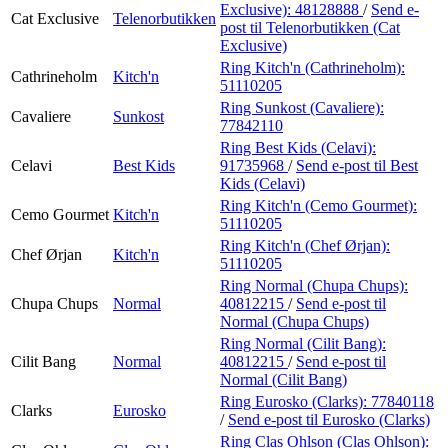
Exclusive):
48128888
/
Send e-
Cat Exclusive
Telenorbutikken
post
til Telenorbutikken (Cat
Exclusive)
Ring Kitch'n (Cathrineholm):
Cathrineholm
Kitch'n
51110205
Ring Sunkost (Cavaliere):
Cavaliere
Sunkost
77842110
Ring Best Kids (Celavi):
Celavi
Best Kids
91735968
/
Send e-post
til Best
Kids (Celavi)
Ring Kitch'n (Cemo Gourmet):
Cemo Gourmet
Kitch'n
51110205
Ring Kitch'n (Chef Ørjan):
Chef Ørjan
Kitch'n
51110205
Ring Normal (Chupa Chups):
Chupa Chups
Normal
40812215
/
Send e-post
til
Normal (Chupa Chups)
Ring Normal (Cilit Bang):
Cilit Bang
Normal
40812215
/
Send e-post
til
Normal (Cilit Bang)
Ring Eurosko (Clarks):
77840118
Clarks
Eurosko
/
Send e-post
til Eurosko (Clarks)
Ring Clas Ohlson (Clas Ohlson):