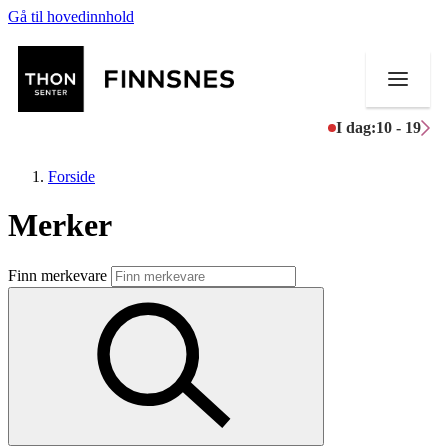
Gå til hovedinnhold
I dag:
10 - 19
Forside
Merker
Butikker
Finn merkevare
Mat og drikke
Aktiviteter
Tilbud
Merker