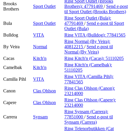
Ring Sport Outlet (Brooks
Brooks
Sport Outlet
Brothers):
47791469
/
Send e-post
Brothers
til Sport Outlet (Brooks Brothers)
Ring Sport Outlet (Bula):
Bula
Sport Outlet
47791469
/
Send e-post
til Sport
Outlet (Bula)
Bulldog
VITA
Ring VITA (Bulldog):
77841565
Ring Normal (By Veira):
By Veira
Normal
40812215
/
Send e-post
til
Normal (By Veira)
Cacas
Kitch'n
Ring Kitch'n (Cacas):
51110205
Ring Kitch'n (Camelbak):
Camelbak
Kitch'n
51110205
Ring VITA (Camilla Pihl):
Camilla Pihl
VITA
77841565
Ring Clas Ohlson (Canon):
Canon
Clas Ohlson
23214000
Ring Clas Ohlson (Capere):
Capere
Clas Ohlson
23214000
Ring Synsam (Carrera):
Carrera
Synsam
77851000
/
Send e-post
til
Synsam (Carrera)
Ring Telenorbutikken (Cat