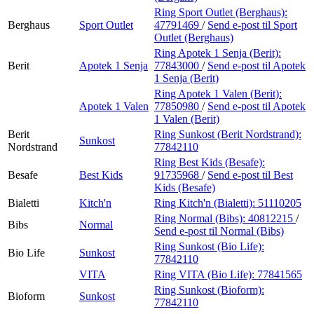
Ring Sport Outlet (Berghaus):
Berghaus
Sport Outlet
47791469
/
Send e-post
til Sport
Outlet (Berghaus)
Ring Apotek 1 Senja (Berit):
Berit
Apotek 1 Senja
77843000
/
Send e-post
til Apotek
1 Senja (Berit)
Ring Apotek 1 Valen (Berit):
Apotek 1 Valen
77850980
/
Send e-post
til Apotek
1 Valen (Berit)
Berit
Ring Sunkost (Berit Nordstrand):
Sunkost
Nordstrand
77842110
Ring Best Kids (Besafe):
Besafe
Best Kids
91735968
/
Send e-post
til Best
Kids (Besafe)
Bialetti
Kitch'n
Ring Kitch'n (Bialetti):
51110205
Ring Normal (Bibs):
40812215
/
Bibs
Normal
Send e-post
til Normal (Bibs)
Ring Sunkost (Bio Life):
Bio Life
Sunkost
77842110
VITA
Ring VITA (Bio Life):
77841565
Ring Sunkost (Bioform):
Bioform
Sunkost
77842110