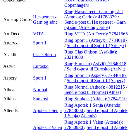
Copenhagen)
Ring Hæspetreet - Garn og sånt
Hæspetreet -
(Arne og Carlos):
41788379
/
Arne og Carlos
Garn og sånt
Send e-post
til Hæspetreet - Garn
og sånt (Arne og Carlos)
Art Deco
VITA
Ring VITA (Art Deco):
77841565
Ring Sport 1 (Arteryx):
77840187
Arteryx
Sport 1
/
Send e-post
til Sport 1 (Arteryx)
Ring Clas Ohlson (Asaklitt):
Asaklitt
Clas Ohlson
23214000
Ring Eurosko (Asfvlt):
77840118
Asfvlt
Eurosko
/
Send e-post
til Eurosko (Asfvlt)
Ring Sport 1 (Aspery):
77840187
Aspery
Sport 1
/
Send e-post
til Sport 1 (Aspery)
Ring Normal (Athea):
40812215
/
Athea
Normal
Send e-post
til Normal (Athea)
Atkins
Sunkost
Ring Sunkost (Atkins):
77842110
Ring Apotek 1 Senja (Attends):
Attends
Apotek 1 Senja
77843000
/
Send e-post
til Apotek
1 Senja (Attends)
Ring Apotek 1 Valen (Attends):
Apotek 1 Valen
77850980
/
Send e-post
til Apotek