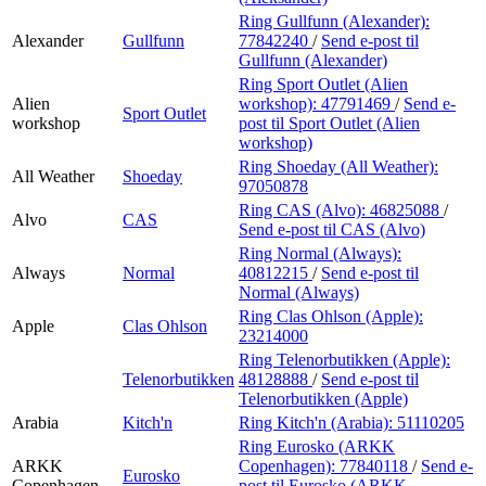
Ring Gullfunn (Alexander):
Alexander
Gullfunn
77842240
/
Send e-post
til
Gullfunn (Alexander)
Ring Sport Outlet (Alien
Alien
workshop):
47791469
/
Send e-
Sport Outlet
workshop
post
til Sport Outlet (Alien
workshop)
Ring Shoeday (All Weather):
All Weather
Shoeday
97050878
Ring CAS (Alvo):
46825088
/
Alvo
CAS
Send e-post
til CAS (Alvo)
Ring Normal (Always):
Always
Normal
40812215
/
Send e-post
til
Normal (Always)
Ring Clas Ohlson (Apple):
Apple
Clas Ohlson
23214000
Ring Telenorbutikken (Apple):
Telenorbutikken
48128888
/
Send e-post
til
Telenorbutikken (Apple)
Arabia
Kitch'n
Ring Kitch'n (Arabia):
51110205
Ring Eurosko (ARKK
ARKK
Copenhagen):
77840118
/
Send e-
Eurosko
Copenhagen
post
til Eurosko (ARKK