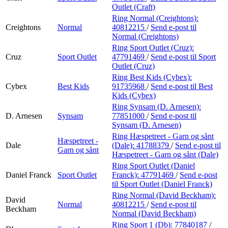
Outlet (Craft)
Ring Normal (Creightons):
Creightons
Normal
40812215
/
Send e-post
til
Normal (Creightons)
Ring Sport Outlet (Cruz):
Cruz
Sport Outlet
47791469
/
Send e-post
til Sport
Outlet (Cruz)
Ring Best Kids (Cybex):
Cybex
Best Kids
91735968
/
Send e-post
til Best
Kids (Cybex)
Ring Synsam (D. Arnesen):
D. Arnesen
Synsam
77851000
/
Send e-post
til
Synsam (D. Arnesen)
Ring Hæspetreet - Garn og sånt
Hæspetreet -
Dale
(Dale):
41788379
/
Send e-post
til
Garn og sånt
Hæspetreet - Garn og sånt (Dale)
Ring Sport Outlet (Daniel
Daniel Franck
Sport Outlet
Franck):
47791469
/
Send e-post
til Sport Outlet (Daniel Franck)
Ring Normal (David Beckham):
David
Normal
40812215
/
Send e-post
til
Beckham
Normal (David Beckham)
Ring Sport 1 (Db):
77840187
/