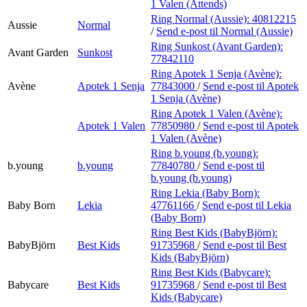
1 Valen (Attends)
Ring Normal (Aussie):
40812215
Aussie
Normal
/
Send e-post
til Normal (Aussie)
Ring Sunkost (Avant Garden):
Avant Garden
Sunkost
77842110
Ring Apotek 1 Senja (Avène):
Avène
Apotek 1 Senja
77843000
/
Send e-post
til Apotek
1 Senja (Avène)
Ring Apotek 1 Valen (Avène):
Apotek 1 Valen
77850980
/
Send e-post
til Apotek
1 Valen (Avène)
Ring b.young (b.young):
b.young
b.young
77840780
/
Send e-post
til
b.young (b.young)
Ring Lekia (Baby Born):
Baby Born
Lekia
47761166
/
Send e-post
til Lekia
(Baby Born)
Ring Best Kids (BabyBjörn):
BabyBjörn
Best Kids
91735968
/
Send e-post
til Best
Kids (BabyBjörn)
Ring Best Kids (Babycare):
Babycare
Best Kids
91735968
/
Send e-post
til Best
Kids (Babycare)