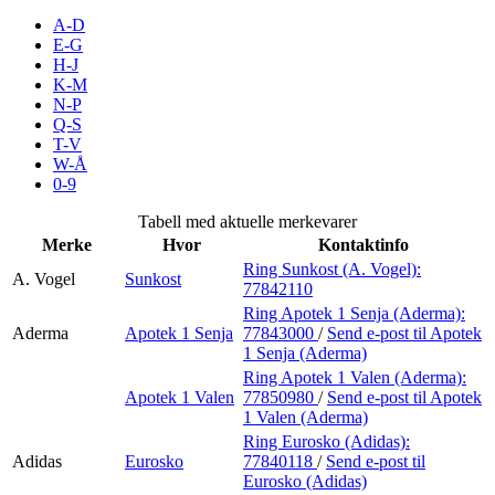
Inspirasjon
A-D
E-G
H-J
K-M
N-P
Søk
Q-S
T-V
W-Å
0-9
Åpningstider
Tabell med aktuelle merkevarer
Merke
Hvor
Kontaktinfo
Praktisk informasjon
Ring Sunkost (A. Vogel):
A. Vogel
Sunkost
77842110
Ledige stillinger
Ring Apotek 1 Senja (Aderma):
Magasin
Aderma
Apotek 1 Senja
77843000
/
Send e-post
til Apotek
1 Senja (Aderma)
Gavekort
Ring Apotek 1 Valen (Aderma):
Apotek 1 Valen
77850980
/
Send e-post
til Apotek
Finn frem
1 Valen (Aderma)
Ring Eurosko (Adidas):
Adidas
Eurosko
77840118
/
Send e-post
til
Eurosko (Adidas)