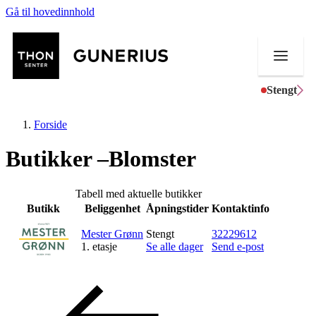
Gå til hovedinnhold
Stengt
Forside
Butikker –Blomster
Butikker
Tabell med aktuelle butikker
Butikk
Beliggenhet
Åpningstider
Kontaktinfo
Mat og drikke
Mester Grønn
Stengt
32229612
Helse
1. etasje
Se alle dager
Send e-post
Aktiviteter
Tilbud