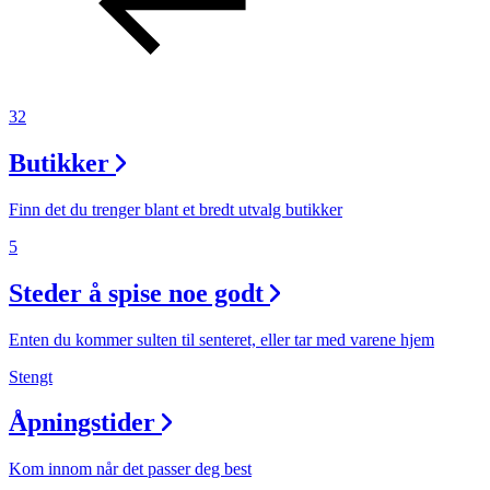
Inspirasjon
Søk
32
Butikker
Åpningstider
Finn det du trenger blant et bredt utvalg butikker
5
Praktisk informasjon
Steder å spise noe godt
Ledige stillinger
Magasin
Enten du kommer sulten til senteret, eller tar med varene hjem
Gavekort
Stengt
Finn frem
Åpningstider
Min Shopping-app
Kom innom når det passer deg best