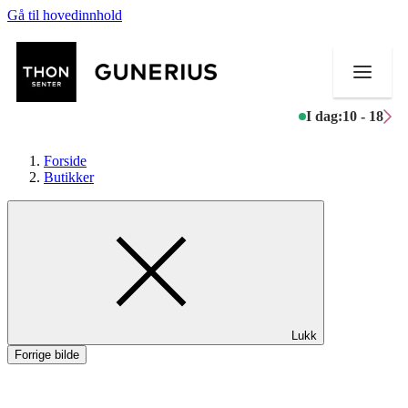
Gå til hovedinnhold
I dag:
10 - 18
Forside
Butikker
Butikker
Mat og drikke
Helse
Lukk
Aktiviteter
Forrige bilde
Tilbud