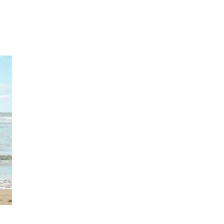
Inspirasjon
Søk
Åpningstider
Praktisk informasjon
Ledige stillinger
Magasin
Gavekort
Finn frem
Min Shopping-app