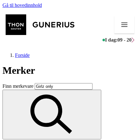
Gå til hovedinnhold
I dag:
09 - 20
Forside
Merker
Butikker
Finn merkevare
Mat og drikke
Helse
Aktiviteter
Tilbud