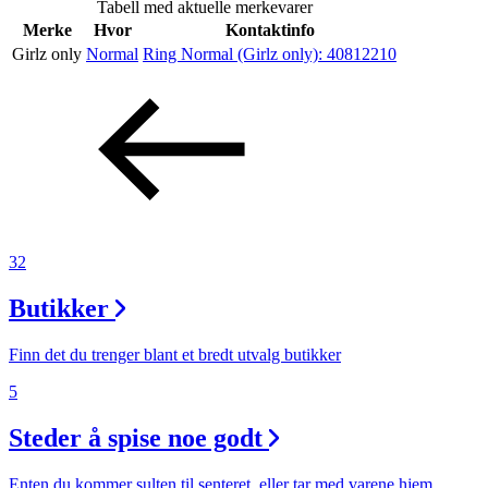
Tabell med aktuelle merkevarer
Inspirasjon
Merke
Hvor
Kontaktinfo
Girlz only
Normal
Ring Normal (Girlz only):
40812210
Søk
Åpningstider
Praktisk informasjon
32
Ledige stillinger
Butikker
Magasin
Finn det du trenger blant et bredt utvalg butikker
Gavekort
5
Finn frem
Steder å spise noe godt
Min Shopping-app
Enten du kommer sulten til senteret, eller tar med varene hjem