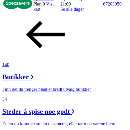
Plan 0
Vis i
21:00
67203950
Inspirasjon
kart
Se alle dager
Søk
Åpningstider
140
Praktisk informasjon
Butikker
Ledige stillinger
Magasin
Finn det du trenger blant et bredt utvalg butikker
Gavekort
34
Finn frem
Steder å spise noe godt
Enten du kommer sulten til senteret, eller tar med varene hjem