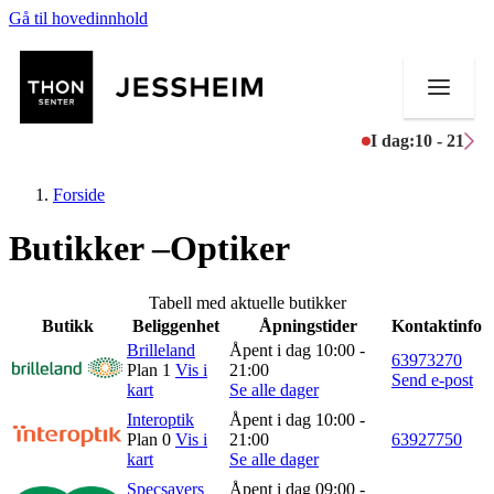
Gå til hovedinnhold
I dag:
10 - 21
Forside
Butikker –Optiker
Butikker
Tabell med aktuelle butikker
Butikk
Beliggenhet
Åpningstider
Kontaktinfo
Mat og drikke
Brilleland
Åpent i dag 10:00 -
63973270
Plan 1
Vis i
21:00
Send e-post
Helse
kart
Se alle dager
Interoptik
Åpent i dag 10:00 -
Aktiviteter
Plan 0
Vis i
21:00
63927750
kart
Se alle dager
Tilbud
Specsavers
Åpent i dag 09:00 -