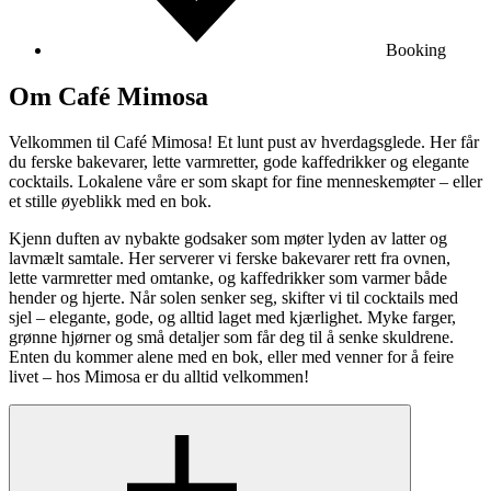
Booking
Om Café Mimosa
Velkommen til Café Mimosa! Et lunt pust av hverdagsglede. Her får
du ferske bakevarer, lette varmretter, gode kaffedrikker og elegante
cocktails. Lokalene våre er som skapt for fine menneskemøter – eller
et stille øyeblikk med en bok.
Kjenn duften av nybakte godsaker som møter lyden av latter og
lavmælt samtale. Her serverer vi ferske bakevarer rett fra ovnen,
lette varmretter med omtanke, og kaffedrikker som varmer både
hender og hjerte. Når solen senker seg, skifter vi til cocktails med
sjel – elegante, gode, og alltid laget med kjærlighet. Myke farger,
grønne hjørner og små detaljer som får deg til å senke skuldrene.
Enten du kommer alene med en bok, eller med venner for å feire
livet – hos Mimosa er du alltid velkommen!