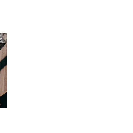
Inspirasjon
Søk
Åpningstider
Praktisk informasjon
Ledige stillinger
Magasin
Gavekort
Finn frem