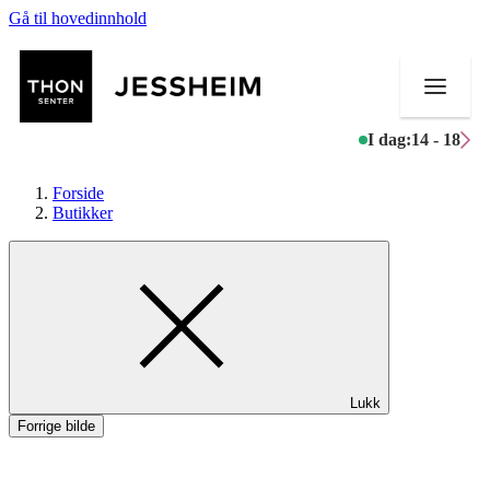
Gå til hovedinnhold
I dag:
14 - 18
Forside
Butikker
Butikker
Mat og drikke
Helse
Lukk
Aktiviteter
Forrige bilde
Tilbud