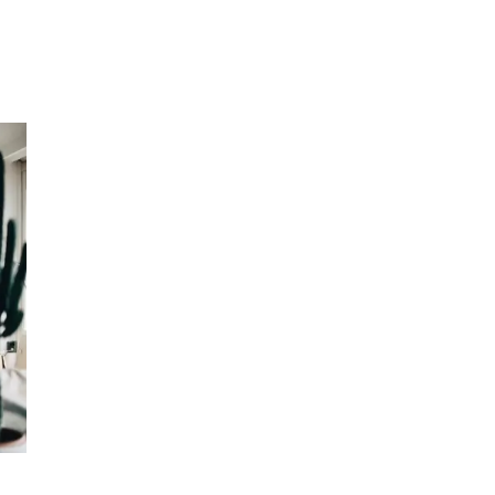
Inspirasjon
Søk
Åpningstider
Praktisk informasjon
Ledige stillinger
Magasin
Gavekort
Finn frem