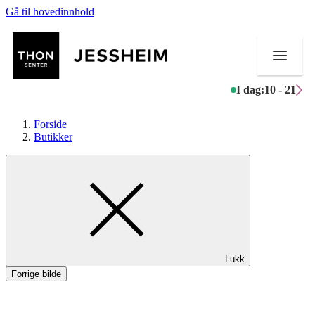
Gå til hovedinnhold
I dag:
10 - 21
Forside
Butikker
Butikker
Mat og drikke
Helse
Lukk
Aktiviteter
Forrige bilde
Tilbud