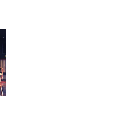
Inspirasjon
Søk
Åpningstider
Praktisk informasjon
Ledige stillinger
Magasin
Gavekort
Finn frem