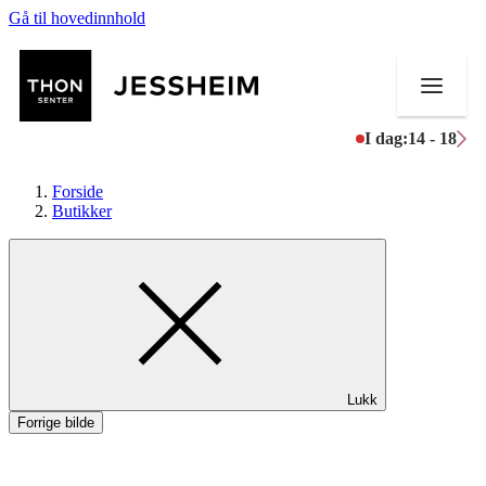
Gå til hovedinnhold
I dag:
14 - 18
Forside
Butikker
Butikker
Mat og drikke
Helse
Lukk
Aktiviteter
Forrige bilde
Tilbud