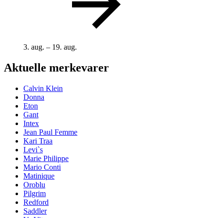
3. aug. – 19. aug.
Aktuelle merkevarer
Calvin Klein
Donna
Eton
Gant
Intex
Jean Paul Femme
Kari Traa
Levi`s
Marie Philippe
Mario Conti
Matinique
Oroblu
Pilgrim
Redford
Saddler