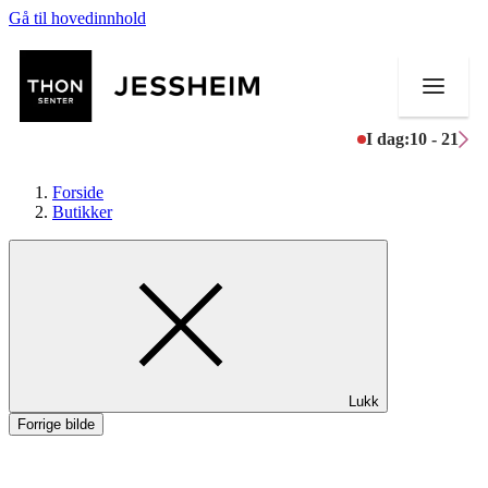
Gå til hovedinnhold
I dag:
10 - 21
Forside
Butikker
Butikker
Mat og drikke
Helse
Lukk
Aktiviteter
Forrige bilde
Tilbud