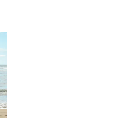
Inspirasjon
Søk
Åpningstider
Praktisk informasjon
Ledige stillinger
Magasin
Gavekort
Finn frem