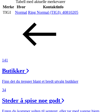
Tabell med aktuelle merkevarer
Inspirasjon
Merke
Hvor
Kontaktinfo
TIGI
Normal
Ring Normal (TIGI):
40810205
Søk
Åpningstider
Praktisk informasjon
141
Ledige stillinger
Butikker
Magasin
Finn det du trenger blant et bredt utvalg butikker
Gavekort
34
Finn frem
Steder å spise noe godt
Enten du kommer sulten til senteret, eller tar med varene hjem