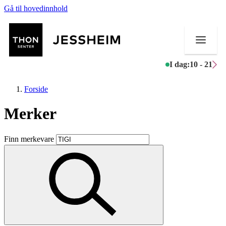
Gå til hovedinnhold
I dag:
10 - 21
Forside
Merker
Butikker
Finn merkevare
Mat og drikke
Helse
Aktiviteter
Tilbud