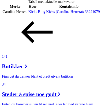
Tabell med aktuelle merkevarer
Inspirasjon
Merke
Hvor
Kontaktinfo
Carolina Herrera
Kicks
Ring Kicks (Carolina Herrera):
33221079
Søk
Åpningstider
Praktisk informasjon
141
Ledige stillinger
Butikker
Magasin
Finn det du trenger blant et bredt utvalg butikker
Gavekort
34
Finn frem
Steder å spise noe godt
Enten du kommer sulten til senteret, eller tar med varene hjem