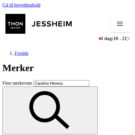
Gå til hovedinnhold
I dag:
10 - 21
Forside
Merker
Butikker
Finn merkevare
Mat og drikke
Helse
Aktiviteter
Tilbud