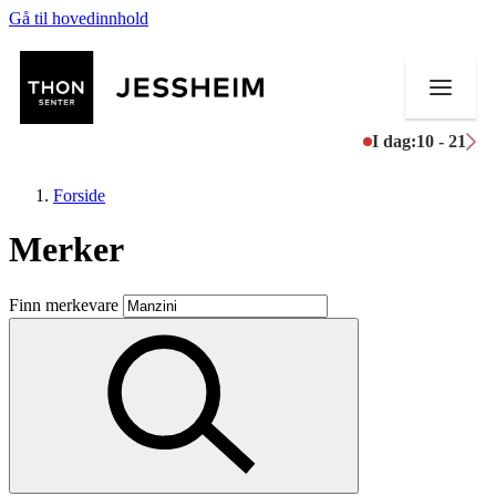
Gå til hovedinnhold
I dag:
10 - 21
Forside
Merker
Butikker
Finn merkevare
Mat og drikke
Helse
Aktiviteter
Tilbud