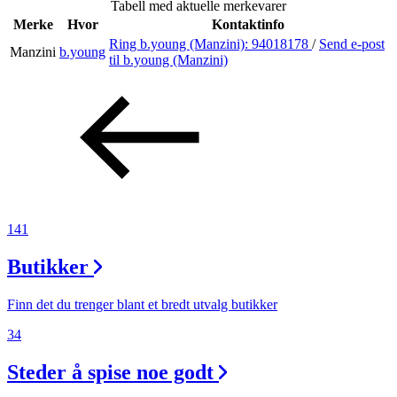
Tabell med aktuelle merkevarer
Inspirasjon
Merke
Hvor
Kontaktinfo
Ring b.young (Manzini):
94018178
/
Send e-post
Manzini
b.young
til b.young (Manzini)
Søk
Åpningstider
Praktisk informasjon
141
Ledige stillinger
Butikker
Magasin
Gavekort
Finn det du trenger blant et bredt utvalg butikker
Finn frem
34
Steder å spise noe godt