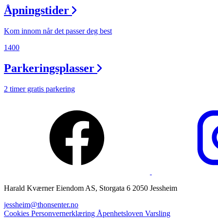
Åpningstider
Magasin
Gavekort
Kom innom når det passer deg best
Finn frem
1400
Parkeringsplasser
2 timer gratis parkering
Harald Kværner Eiendom AS, Storgata 6 2050 Jessheim
jessheim@thonsenter.no
Cookies
Personvernerklæring
Åpenhetsloven
Varsling