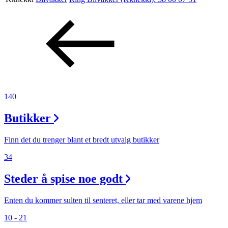
Aktiviteter
Tilbud
Inspirasjon
140
Butikker
Søk
Finn det du trenger blant et bredt utvalg butikker
34
Steder å spise noe godt
Åpningstider
Praktisk informasjon
Enten du kommer sulten til senteret, eller tar med varene hjem
10 - 21
Ledige stillinger