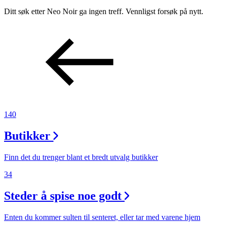
Inspirasjon
Ditt søk etter Neo Noir ga ingen treff. Vennligst forsøk på nytt.
Søk
Åpningstider
140
Praktisk informasjon
Ledige stillinger
Butikker
Magasin
Finn det du trenger blant et bredt utvalg butikker
Gavekort
34
Finn frem
Steder å spise noe godt
Enten du kommer sulten til senteret, eller tar med varene hjem