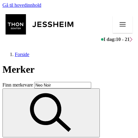
Gå til hovedinnhold
I dag:
10 - 21
Forside
Merker
Butikker
Finn merkevare
Mat og drikke
Helse
Aktiviteter
Tilbud