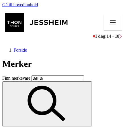
Gå til hovedinnhold
I dag:
14 - 18
Forside
Merker
Butikker
Finn merkevare
Mat og drikke
Helse
Aktiviteter
Tilbud