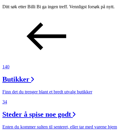
Inspirasjon
Ditt søk etter Billi Bi ga ingen treff. Vennligst forsøk på nytt.
Søk
Åpningstider
140
Praktisk informasjon
Ledige stillinger
Butikker
Magasin
Finn det du trenger blant et bredt utvalg butikker
Gavekort
34
Finn frem
Steder å spise noe godt
Enten du kommer sulten til senteret, eller tar med varene hjem