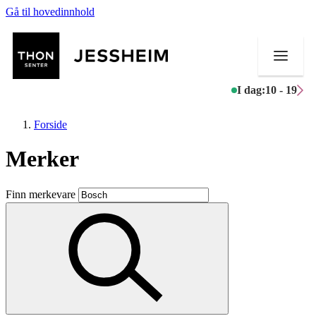
Gå til hovedinnhold
I dag:
10 - 19
Forside
Merker
Butikker
Finn merkevare
Mat og drikke
Helse
Aktiviteter
Tilbud