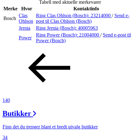
Tabell med aktuelle merkevarer
Inspirasjon
Merke
Hvor
Kontaktinfo
Clas
Ring Clas Ohlson (Bosch):
23214000
/
Send e-
Bosch
Ohlson
post
til Clas Ohlson (Bosch)
Jernia
Ring Jernia (Bosch):
40005963
Søk
Ring Power (Bosch):
21004000
/
Send e-post
til
Power
Power (Bosch)
Åpningstider
Praktisk informasjon
Ledige stillinger
Magasin
140
Gavekort
Butikker
Finn frem
Finn det du trenger blant et bredt utvalg butikker
34