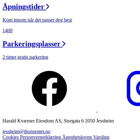
Åpningstider
Magasin
Gavekort
Kom innom når det passer deg best
Finn frem
1400
Parkeringsplasser
2 timer gratis parkering
Harald Kværner Eiendom AS, Storgata 6 2050 Jessheim
jessheim@thonsenter.no
Cookies
Personvernerklæring
Åpenhetsloven
Varsling