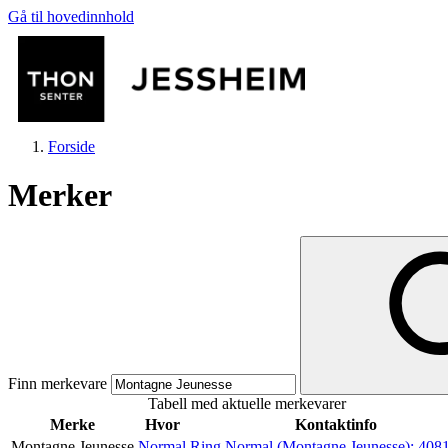
Gå til hovedinnhold
Forside
Merker
Butikker
Mat og drikke
Finn merkevare
Tabell med aktuelle merkevarer
Helse
Merke
Hvor
Kontaktinfo
Montagne Jeunesse
Normal
Ring Normal (Montagne Jeunesse):
408