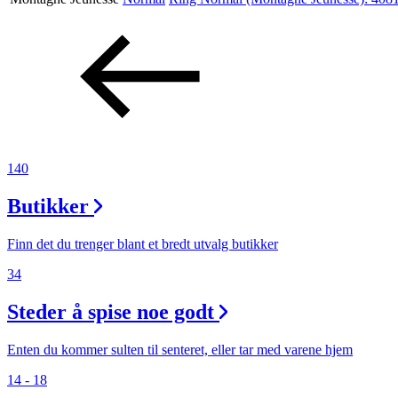
Aktiviteter
Tilbud
Inspirasjon
140
Butikker
Søk
Finn det du trenger blant et bredt utvalg butikker
34
Steder å spise noe godt
Åpningstider
Praktisk informasjon
Enten du kommer sulten til senteret, eller tar med varene hjem
14 - 18
Ledige stillinger