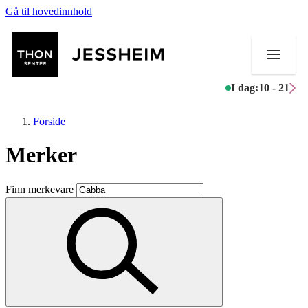
Gå til hovedinnhold
I dag:
10 - 21
Forside
Merker
Butikker
Finn merkevare
Mat og drikke
Helse
Aktiviteter
Tilbud