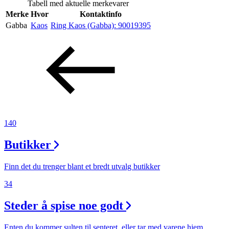
Tabell med aktuelle merkevarer
Inspirasjon
Merke
Hvor
Kontaktinfo
Gabba
Kaos
Ring Kaos (Gabba):
90019395
Søk
Åpningstider
Praktisk informasjon
140
Ledige stillinger
Butikker
Magasin
Finn det du trenger blant et bredt utvalg butikker
Gavekort
34
Finn frem
Steder å spise noe godt
Enten du kommer sulten til senteret, eller tar med varene hjem