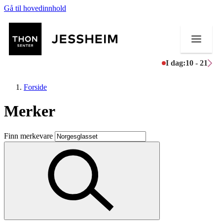
Gå til hovedinnhold
I dag:
10 - 21
Forside
Merker
Butikker
Finn merkevare
Mat og drikke
Helse
Aktiviteter
Tilbud