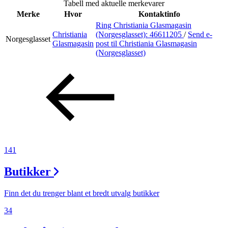
Tabell med aktuelle merkevarer
Inspirasjon
Merke
Hvor
Kontaktinfo
Ring Christiania Glasmagasin
Christiania
(Norgesglasset):
46611205
/
Send e-
Norgesglasset
Glasmagasin
post
til Christiania Glasmagasin
(Norgesglasset)
Søk
Åpningstider
Praktisk informasjon
Ledige stillinger
141
Magasin
Butikker
Gavekort
Finn frem
Finn det du trenger blant et bredt utvalg butikker
34