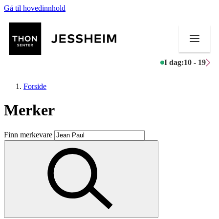
Gå til hovedinnhold
I dag:
10 - 19
Forside
Merker
Butikker
Finn merkevare
Mat og drikke
Helse
Aktiviteter
Tilbud