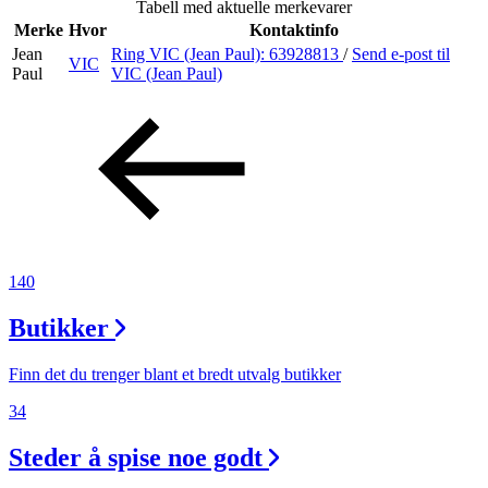
Tabell med aktuelle merkevarer
Inspirasjon
Merke
Hvor
Kontaktinfo
Jean
Ring VIC (Jean Paul):
63928813
/
Send e-post
til
VIC
Paul
VIC (Jean Paul)
Søk
Åpningstider
Praktisk informasjon
140
Ledige stillinger
Butikker
Magasin
Gavekort
Finn det du trenger blant et bredt utvalg butikker
Finn frem
34
Steder å spise noe godt