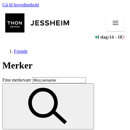
Gå til hovedinnhold
I dag:
14 - 18
Forside
Merker
Butikker
Finn merkevare
Mat og drikke
Helse
Aktiviteter
Tilbud