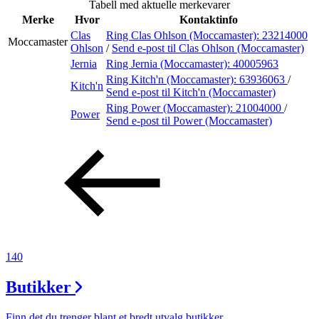
Tabell med aktuelle merkevarer
Inspirasjon
Merke
Hvor
Kontaktinfo
Clas
Ring Clas Ohlson (Moccamaster):
23214000
Moccamaster
Ohlson
/
Send e-post
til Clas Ohlson (Moccamaster)
Jernia
Ring Jernia (Moccamaster):
40005963
Søk
Ring Kitch'n (Moccamaster):
63936063
/
Kitch'n
Send e-post
til Kitch'n (Moccamaster)
Ring Power (Moccamaster):
21004000
/
Power
Send e-post
til Power (Moccamaster)
Åpningstider
Praktisk informasjon
Ledige stillinger
Magasin
Gavekort
140
Finn frem
Butikker
Finn det du trenger blant et bredt utvalg butikker