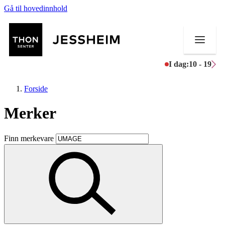
Gå til hovedinnhold
I dag:
10 - 19
Forside
Merker
Butikker
Finn merkevare
Mat og drikke
Helse
Aktiviteter
Tilbud