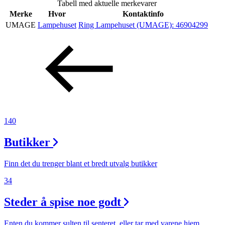
Tabell med aktuelle merkevarer
Inspirasjon
Merke
Hvor
Kontaktinfo
UMAGE
Lampehuset
Ring Lampehuset (UMAGE):
46904299
Søk
Åpningstider
Praktisk informasjon
140
Ledige stillinger
Butikker
Magasin
Finn det du trenger blant et bredt utvalg butikker
Gavekort
34
Finn frem
Steder å spise noe godt
Enten du kommer sulten til senteret, eller tar med varene hjem