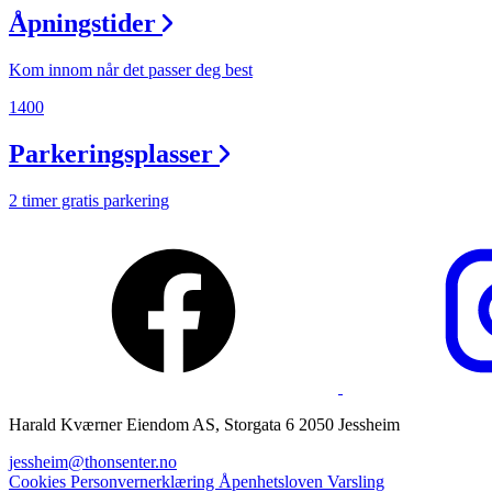
Åpningstider
Magasin
Gavekort
Kom innom når det passer deg best
Finn frem
1400
Parkeringsplasser
2 timer gratis parkering
Harald Kværner Eiendom AS, Storgata 6 2050 Jessheim
jessheim@thonsenter.no
Cookies
Personvernerklæring
Åpenhetsloven
Varsling