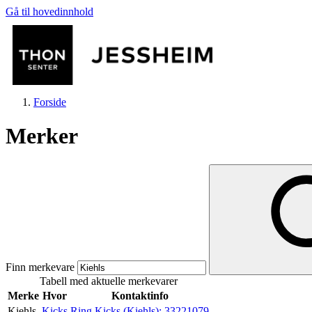
Gå til hovedinnhold
Forside
Merker
Butikker
Mat og drikke
Finn merkevare
Tabell med aktuelle merkevarer
Helse
Merke
Hvor
Kontaktinfo
Kiehls
Kicks
Ring Kicks (Kiehls):
33221079