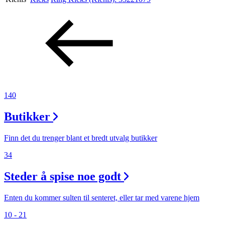
Aktiviteter
Tilbud
Inspirasjon
140
Butikker
Søk
Finn det du trenger blant et bredt utvalg butikker
34
Steder å spise noe godt
Åpningstider
Praktisk informasjon
Enten du kommer sulten til senteret, eller tar med varene hjem
10 - 21
Ledige stillinger