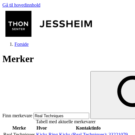
Gå til hovedinnhold
Forside
Merker
Butikker
Mat og drikke
Finn merkevare
Tabell med aktuelle merkevarer
Helse
Merke
Hvor
Kontaktinfo
Real Techniques
Kicks
Ring Kicks (Real Techniques):
33221079