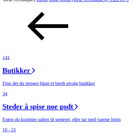
Aktiviteter
Tilbud
Inspirasjon
141
Butikker
Søk
Finn det du trenger blant et bredt utvalg butikker
34
Steder å spise noe godt
Åpningstider
Praktisk informasjon
Enten du kommer sulten til senteret, eller tar med varene hjem
10 - 21
Ledige stillinger