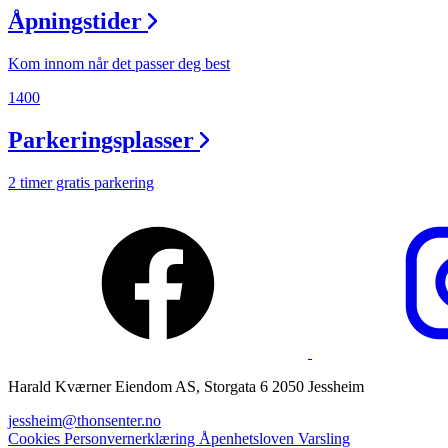
Åpningstider
Magasin
Gavekort
Kom innom når det passer deg best
Finn frem
1400
Parkeringsplasser
2 timer gratis parkering
Harald Kværner Eiendom AS, Storgata 6 2050 Jessheim
jessheim@thonsenter.no
Cookies
Personvernerklæring
Åpenhetsloven
Varsling