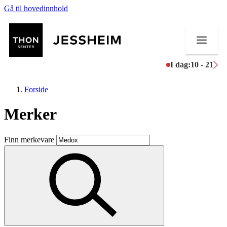
Gå til hovedinnhold
I dag:
10 - 21
Forside
Merker
Butikker
Finn merkevare
Mat og drikke
Helse
Aktiviteter
Tilbud