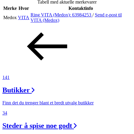
Tabell med aktuelle merkevarer
Inspirasjon
Merke
Hvor
Kontaktinfo
Ring VITA (Medox):
63984253
/
Send e-post
til
Medox
VITA
VITA (Medox)
Søk
Åpningstider
Praktisk informasjon
141
Ledige stillinger
Butikker
Magasin
Gavekort
Finn det du trenger blant et bredt utvalg butikker
Finn frem
34
Steder å spise noe godt