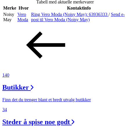
Tabell med aktuelle merkevarer
Inspirasjon
Merke
Hvor
Kontaktinfo
Noisy
Vero
Ring Vero Moda (Noisy May):
63936333
/
Send e-
May
Moda
post
til Vero Moda (Noisy May)
Søk
Åpningstider
Praktisk informasjon
140
Ledige stillinger
Butikker
Magasin
Gavekort
Finn det du trenger blant et bredt utvalg butikker
Finn frem
34
Steder å spise noe godt