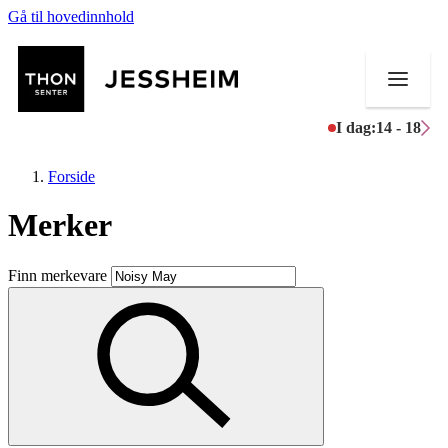
Gå til hovedinnhold
I dag:
14 - 18
Forside
Merker
Butikker
Finn merkevare
Mat og drikke
Helse
Aktiviteter
Tilbud