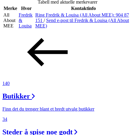
Tabell med aktuelle merkevarer
Inspirasjon
Merke
Hvor
Kontaktinfo
All
Fredrik
Ring Fredrik & Louisa (All About MEE):
904 87
About
&
151
/
Send e-post
til Fredrik & Louisa (All About
MEE
Louisa
MEE)
Søk
Åpningstider
Praktisk informasjon
Ledige stillinger
140
Magasin
Butikker
Gavekort
Finn det du trenger blant et bredt utvalg butikker
Finn frem
34
Steder å spise noe godt