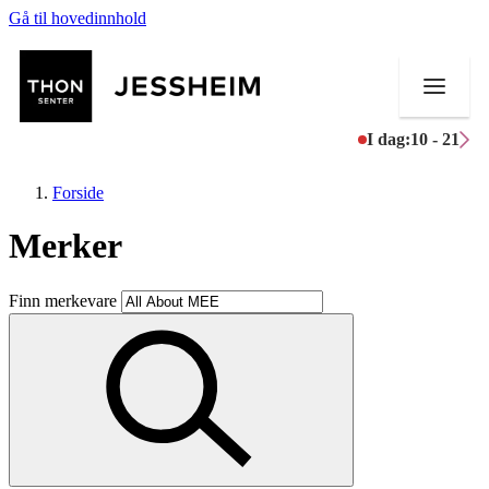
Gå til hovedinnhold
I dag:
10 - 21
Forside
Merker
Butikker
Finn merkevare
Mat og drikke
Helse
Aktiviteter
Tilbud