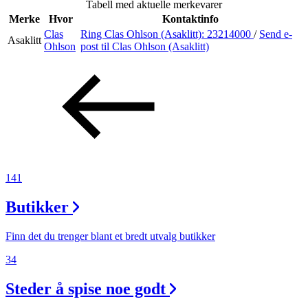
Tabell med aktuelle merkevarer
Inspirasjon
Merke
Hvor
Kontaktinfo
Clas
Ring Clas Ohlson (Asaklitt):
23214000
/
Send e-
Asaklitt
Ohlson
post
til Clas Ohlson (Asaklitt)
Søk
Åpningstider
Praktisk informasjon
141
Ledige stillinger
Butikker
Magasin
Gavekort
Finn det du trenger blant et bredt utvalg butikker
Finn frem
34
Steder å spise noe godt