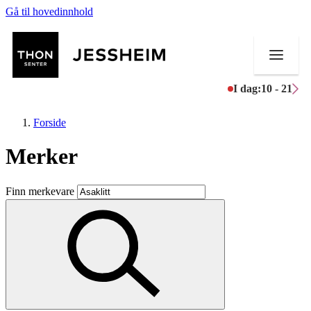
Gå til hovedinnhold
I dag:
10 - 21
Forside
Merker
Butikker
Finn merkevare
Mat og drikke
Helse
Aktiviteter
Tilbud