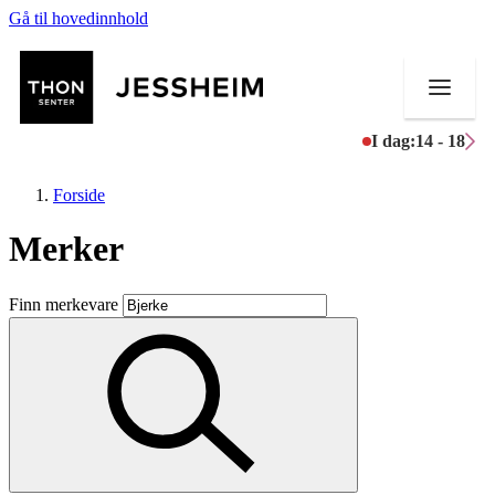
Gå til hovedinnhold
I dag:
14 - 18
Forside
Merker
Butikker
Finn merkevare
Mat og drikke
Helse
Aktiviteter
Tilbud