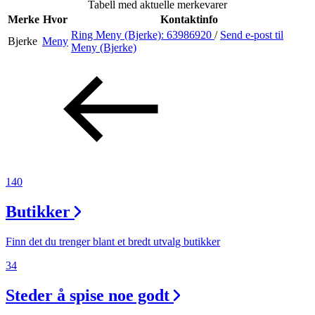
Tabell med aktuelle merkevarer
Inspirasjon
Merke
Hvor
Kontaktinfo
Ring Meny (Bjerke):
63986920
/
Send e-post
til
Bjerke
Meny
Meny (Bjerke)
Søk
Åpningstider
Praktisk informasjon
140
Ledige stillinger
Butikker
Magasin
Gavekort
Finn det du trenger blant et bredt utvalg butikker
Finn frem
34
Steder å spise noe godt