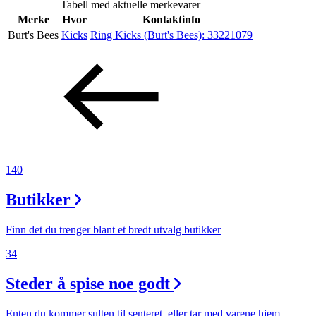
Tabell med aktuelle merkevarer
Inspirasjon
Merke
Hvor
Kontaktinfo
Burt's Bees
Kicks
Ring Kicks (Burt's Bees):
33221079
Søk
Åpningstider
Praktisk informasjon
140
Ledige stillinger
Butikker
Magasin
Finn det du trenger blant et bredt utvalg butikker
Gavekort
34
Finn frem
Steder å spise noe godt
Enten du kommer sulten til senteret, eller tar med varene hjem