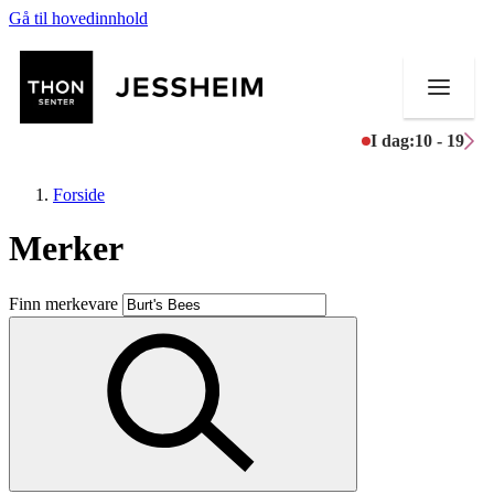
Gå til hovedinnhold
I dag:
10 - 19
Forside
Merker
Butikker
Finn merkevare
Mat og drikke
Helse
Aktiviteter
Tilbud