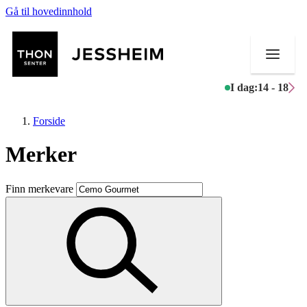
Gå til hovedinnhold
I dag:
14 - 18
Forside
Merker
Butikker
Finn merkevare
Mat og drikke
Helse
Aktiviteter
Tilbud