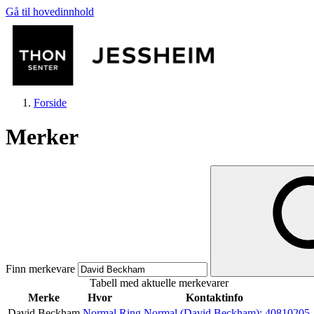
Gå til hovedinnhold
Forside
Merker
Butikker
Mat og drikke
Finn merkevare
Tabell med aktuelle merkevarer
Helse
Merke
Hvor
Kontaktinfo
David Beckham
Normal
Ring Normal (David Beckham):
40810205