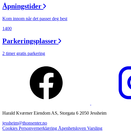
Åpningstider
Magasin
Gavekort
Kom innom når det passer deg best
Finn frem
1400
Parkeringsplasser
2 timer gratis parkering
Harald Kværner Eiendom AS, Storgata 6 2050 Jessheim
jessheim@thonsenter.no
Cookies
Personvernerklæring
Åpenhetsloven
Varsling