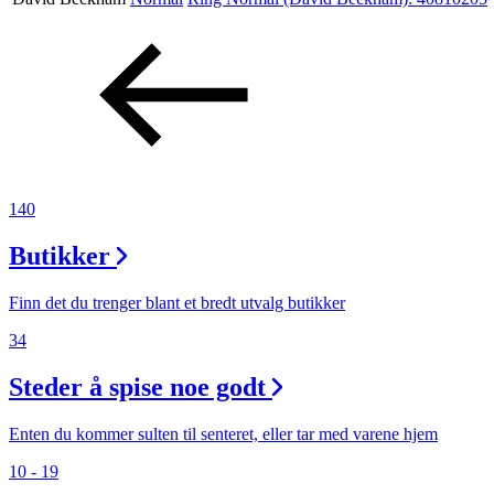
Aktiviteter
Tilbud
Inspirasjon
140
Butikker
Søk
Finn det du trenger blant et bredt utvalg butikker
34
Steder å spise noe godt
Åpningstider
Praktisk informasjon
Enten du kommer sulten til senteret, eller tar med varene hjem
10 - 19
Ledige stillinger