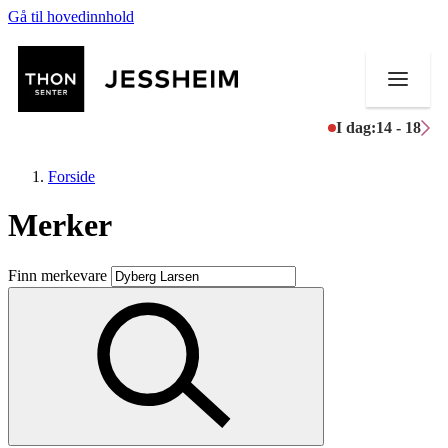
Gå til hovedinnhold
I dag:
14 - 18
Forside
Merker
Butikker
Finn merkevare
Mat og drikke
Helse
Aktiviteter
Tilbud