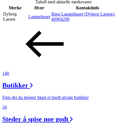
Tabell med aktuelle merkevarer
Inspirasjon
Merke
Hvor
Kontaktinfo
Dyberg
Ring Lampehuset (Dyberg Larsen):
Lampehuset
Larsen
46904299
Søk
Åpningstider
Praktisk informasjon
140
Ledige stillinger
Butikker
Magasin
Gavekort
Finn det du trenger blant et bredt utvalg butikker
Finn frem
34
Steder å spise noe godt