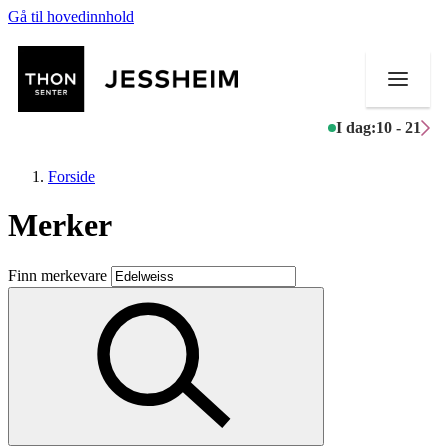
Gå til hovedinnhold
I dag:
10 - 21
Forside
Merker
Butikker
Finn merkevare
Mat og drikke
Helse
Aktiviteter
Tilbud