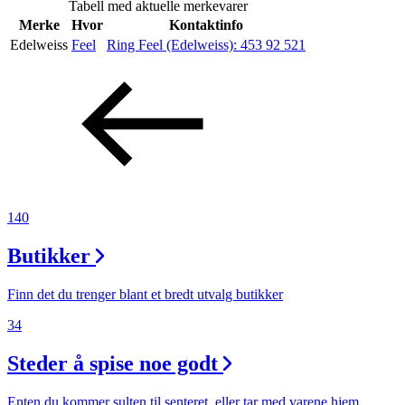
Tabell med aktuelle merkevarer
Inspirasjon
Merke
Hvor
Kontaktinfo
Edelweiss
Feel
Ring Feel (Edelweiss):
453 92 521
Søk
Åpningstider
Praktisk informasjon
140
Ledige stillinger
Butikker
Magasin
Finn det du trenger blant et bredt utvalg butikker
Gavekort
34
Finn frem
Steder å spise noe godt
Enten du kommer sulten til senteret, eller tar med varene hjem