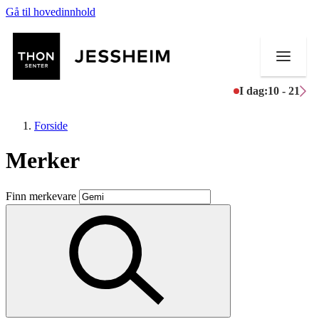
Gå til hovedinnhold
I dag:
10 - 21
Forside
Merker
Butikker
Finn merkevare
Mat og drikke
Helse
Aktiviteter
Tilbud