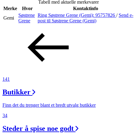
Tabell med aktuelle merkevarer
Inspirasjon
Merke
Hvor
Kontaktinfo
Søstrene
Ring Søstrene Grene (Gemi):
95757826
/
Send e-
Gemi
Grene
post
til Søstrene Grene (Gemi)
Søk
Åpningstider
Praktisk informasjon
141
Ledige stillinger
Butikker
Magasin
Gavekort
Finn det du trenger blant et bredt utvalg butikker
Finn frem
34
Steder å spise noe godt