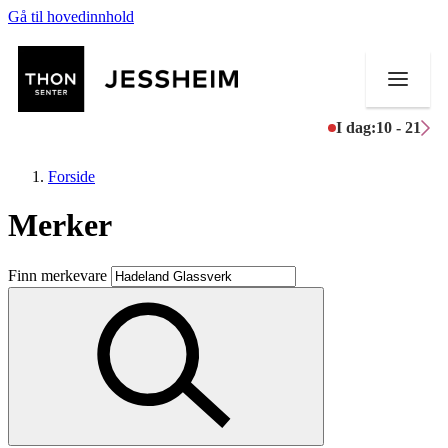
Gå til hovedinnhold
I dag:
10 - 21
Forside
Merker
Butikker
Finn merkevare
Mat og drikke
Helse
Aktiviteter
Tilbud