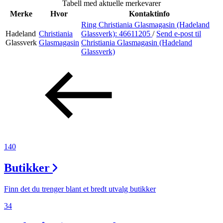
Tabell med aktuelle merkevarer
Inspirasjon
Merke
Hvor
Kontaktinfo
Ring Christiania Glasmagasin (Hadeland
Hadeland
Christiania
Glassverk):
46611205
/
Send e-post
til
Glassverk
Glasmagasin
Christiania Glasmagasin (Hadeland
Glassverk)
Søk
Åpningstider
Praktisk informasjon
Ledige stillinger
140
Magasin
Butikker
Gavekort
Finn frem
Finn det du trenger blant et bredt utvalg butikker
34