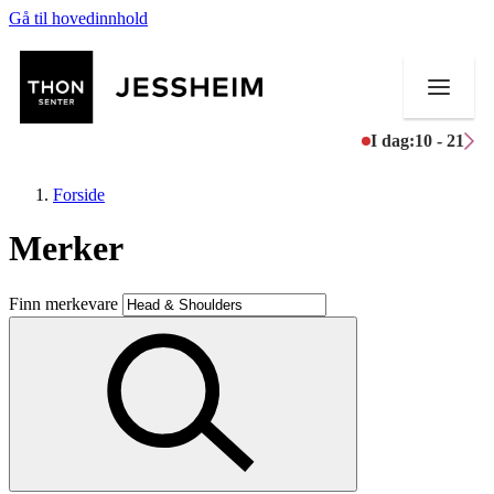
Gå til hovedinnhold
I dag:
10 - 21
Forside
Merker
Butikker
Finn merkevare
Mat og drikke
Helse
Aktiviteter
Tilbud