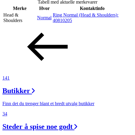
Tabell med aktuelle merkevarer
Inspirasjon
Merke
Hvor
Kontaktinfo
Head &
Ring Normal (Head & Shoulders):
Normal
Shoulders
40810205
Søk
Åpningstider
Praktisk informasjon
141
Ledige stillinger
Butikker
Magasin
Gavekort
Finn det du trenger blant et bredt utvalg butikker
Finn frem
34
Steder å spise noe godt