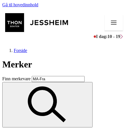
Gå til hovedinnhold
I dag:
10 - 19
Forside
Merker
Butikker
Finn merkevare
Mat og drikke
Helse
Aktiviteter
Tilbud