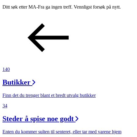
Inspirasjon
Ditt søk etter MA-Fra ga ingen treff. Vennligst forsøk på nytt.
Søk
Åpningstider
140
Praktisk informasjon
Ledige stillinger
Butikker
Magasin
Finn det du trenger blant et bredt utvalg butikker
Gavekort
34
Finn frem
Steder å spise noe godt
Enten du kommer sulten til senteret, eller tar med varene hjem