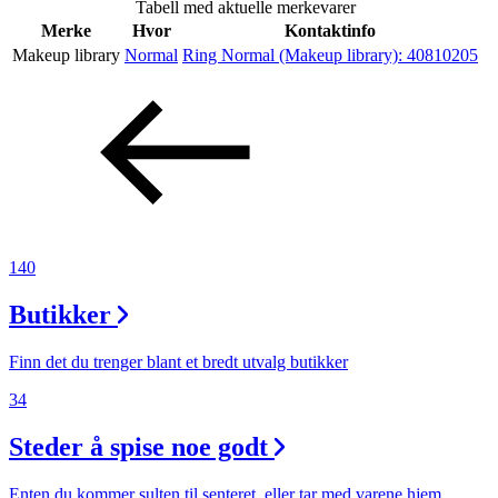
Tabell med aktuelle merkevarer
Inspirasjon
Merke
Hvor
Kontaktinfo
Makeup library
Normal
Ring Normal (Makeup library):
40810205
Søk
Åpningstider
Praktisk informasjon
140
Ledige stillinger
Butikker
Magasin
Finn det du trenger blant et bredt utvalg butikker
Gavekort
34
Finn frem
Steder å spise noe godt
Enten du kommer sulten til senteret, eller tar med varene hjem