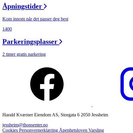
Åpningstider
Magasin
Gavekort
Kom innom når det passer deg best
Finn frem
1400
Parkeringsplasser
2 timer gratis parkering
Harald Kværner Eiendom AS, Storgata 6 2050 Jessheim
jessheim@thonsenter.no
Cookies
Personvernerklæring
Åpenhetsloven
Varsling