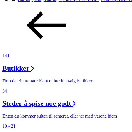
Aktiviteter
Tilbud
Inspirasjon
141
Butikker
Søk
Finn det du trenger blant et bredt utvalg butikker
34
Steder å spise noe godt
Åpningstider
Praktisk informasjon
Enten du kommer sulten til senteret, eller tar med varene hjem
10 - 21
Ledige stillinger