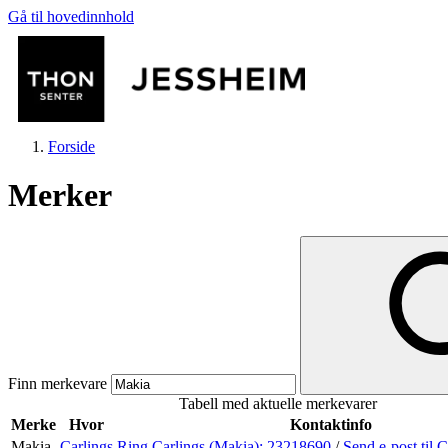
Gå til hovedinnhold
Forside
Merker
Butikker
Mat og drikke
Finn merkevare
Tabell med aktuelle merkevarer
Helse
Merke
Hvor
Kontaktinfo
Makia
Carlings
Ring Carlings (Makia):
23218690
/
Send e-post
til 