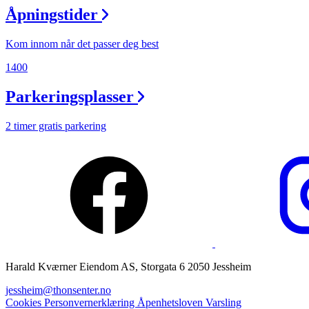
Åpningstider
Magasin
Gavekort
Kom innom når det passer deg best
Finn frem
1400
Parkeringsplasser
2 timer gratis parkering
Harald Kværner Eiendom AS, Storgata 6 2050 Jessheim
jessheim@thonsenter.no
Cookies
Personvernerklæring
Åpenhetsloven
Varsling