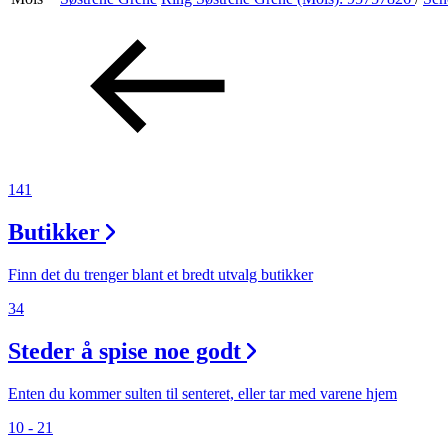
Aktiviteter
Tilbud
Inspirasjon
141
Butikker
Søk
Finn det du trenger blant et bredt utvalg butikker
34
Steder å spise noe godt
Åpningstider
Praktisk informasjon
Enten du kommer sulten til senteret, eller tar med varene hjem
10 - 21
Ledige stillinger