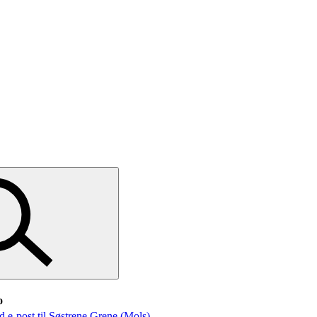
o
d e-post
til Søstrene Grene (Mols)