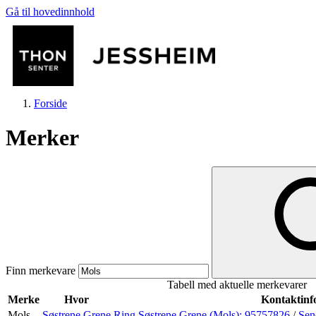
Gå til hovedinnhold
Forside
Merker
Butikker
Mat og drikke
Finn merkevare
Tabell med aktuelle merkevarer
Helse
Merke
Hvor
Kontaktinf
Mols
Søstrene Grene
Ring Søstrene Grene (Mols):
95757826
/
Sen