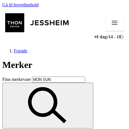
Gå til hovedinnhold
I dag:
14 - 18
Forside
Merker
Butikker
Finn merkevare
Mat og drikke
Helse
Aktiviteter
Tilbud