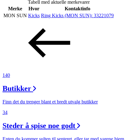
Tabell med aktuelle merkevarer
Inspirasjon
Merke
Hvor
Kontaktinfo
MON SUN
Kicks
Ring Kicks (MON SUN):
33221079
Søk
Åpningstider
Praktisk informasjon
140
Ledige stillinger
Butikker
Magasin
Finn det du trenger blant et bredt utvalg butikker
Gavekort
34
Finn frem
Steder å spise noe godt
Enten du kommer sulten til senteret, eller tar med varene hjem