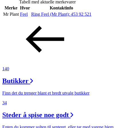
Tabell med aktuelle merkevarer
Inspirasjon
Merke
Hvor
Kontaktinfo
Mr Plant
Feel
Ring Feel (Mr Plant):
453 92 521
Søk
Åpningstider
Praktisk informasjon
140
Ledige stillinger
Butikker
Magasin
Finn det du trenger blant et bredt utvalg butikker
Gavekort
34
Finn frem
Steder å spise noe godt
Enten du kommer sulten til senteret, eller tar med varene hjem