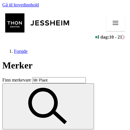
Gå til hovedinnhold
I dag:
10 - 21
Forside
Merker
Butikker
Finn merkevare
Mat og drikke
Helse
Aktiviteter
Tilbud