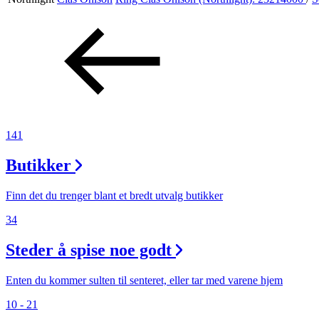
Aktiviteter
Tilbud
Inspirasjon
141
Butikker
Søk
Finn det du trenger blant et bredt utvalg butikker
34
Steder å spise noe godt
Åpningstider
Praktisk informasjon
Enten du kommer sulten til senteret, eller tar med varene hjem
10 - 21
Ledige stillinger