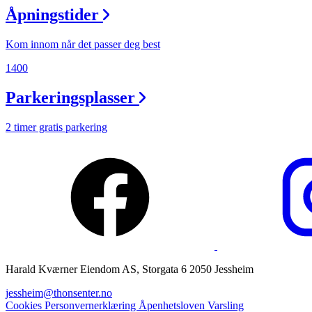
Åpningstider
Magasin
Gavekort
Kom innom når det passer deg best
Finn frem
1400
Parkeringsplasser
2 timer gratis parkering
Harald Kværner Eiendom AS, Storgata 6 2050 Jessheim
jessheim@thonsenter.no
Cookies
Personvernerklæring
Åpenhetsloven
Varsling