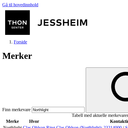
Gå til hovedinnhold
Forside
Merker
Butikker
Mat og drikke
Finn merkevare
Tabell med aktuelle merkevare
Helse
Merke
Hvor
Kontakti
Northlight
Clas Ohlson
Ring Clas Ohlson (Northlight):
23214000
/
S