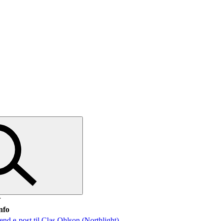
r
nfo
end e-post
til Clas Ohlson (Northlight)