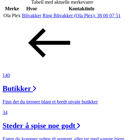
Tabell med aktuelle merkevarer
Inspirasjon
Merke
Hvor
Kontaktinfo
Ola Plex
Blivakker
Ring Blivakker (Ola Plex):
38 00 07 51
Søk
Åpningstider
Praktisk informasjon
140
Ledige stillinger
Butikker
Magasin
Finn det du trenger blant et bredt utvalg butikker
Gavekort
34
Finn frem
Steder å spise noe godt
Enten du kommer sulten til senteret, eller tar med varene hjem