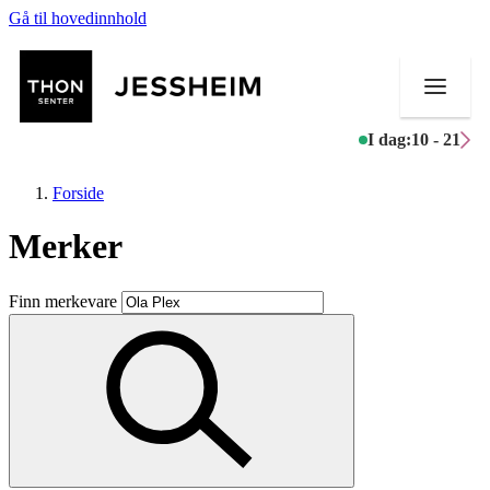
Gå til hovedinnhold
I dag:
10 - 21
Forside
Merker
Butikker
Finn merkevare
Mat og drikke
Helse
Aktiviteter
Tilbud