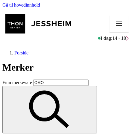
Gå til hovedinnhold
I dag:
14 - 18
Forside
Merker
Butikker
Finn merkevare
Mat og drikke
Helse
Aktiviteter
Tilbud