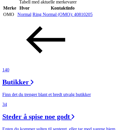
Tabell med aktuelle merkevarer
Inspirasjon
Merke
Hvor
Kontaktinfo
OMO
Normal
Ring Normal (OMO):
40810205
Søk
Åpningstider
Praktisk informasjon
140
Ledige stillinger
Butikker
Magasin
Finn det du trenger blant et bredt utvalg butikker
Gavekort
34
Finn frem
Steder å spise noe godt
Enten du kommer sulten til senteret, eller tar med varene hjem