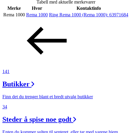
Tabell med aktuelle merkevarer
Inspirasjon
Merke
Hvor
Kontaktinfo
Rema 1000
Rema 1000
Ring Rema 1000 (Rema 1000):
63971684
Søk
Åpningstider
Praktisk informasjon
141
Ledige stillinger
Butikker
Magasin
Finn det du trenger blant et bredt utvalg butikker
Gavekort
34
Finn frem
Steder å spise noe godt
Enten du kommer sulten til senteret, eller tar med varene hjem