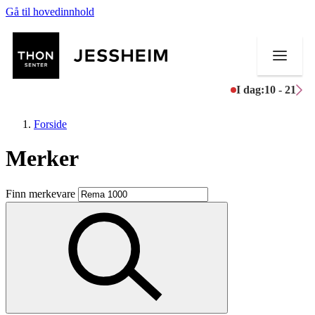
Gå til hovedinnhold
I dag:
10 - 21
Forside
Merker
Butikker
Finn merkevare
Mat og drikke
Helse
Aktiviteter
Tilbud