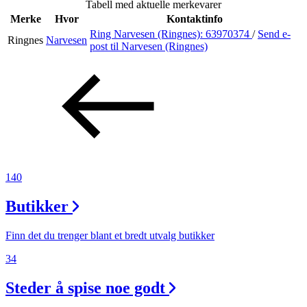
Tabell med aktuelle merkevarer
Inspirasjon
Merke
Hvor
Kontaktinfo
Ring Narvesen (Ringnes):
63970374
/
Send e-
Ringnes
Narvesen
post
til Narvesen (Ringnes)
Søk
Åpningstider
Praktisk informasjon
140
Ledige stillinger
Butikker
Magasin
Gavekort
Finn det du trenger blant et bredt utvalg butikker
Finn frem
34
Steder å spise noe godt