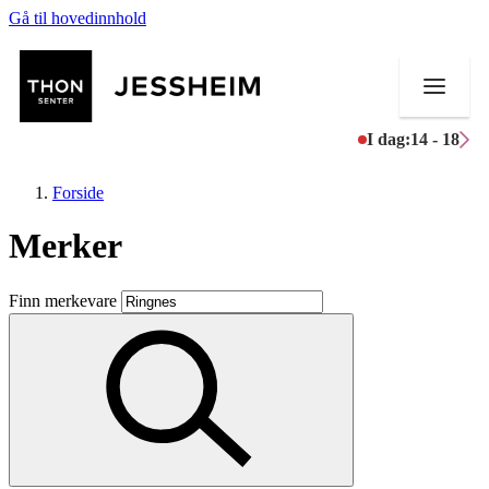
Gå til hovedinnhold
I dag:
14 - 18
Forside
Merker
Butikker
Finn merkevare
Mat og drikke
Helse
Aktiviteter
Tilbud