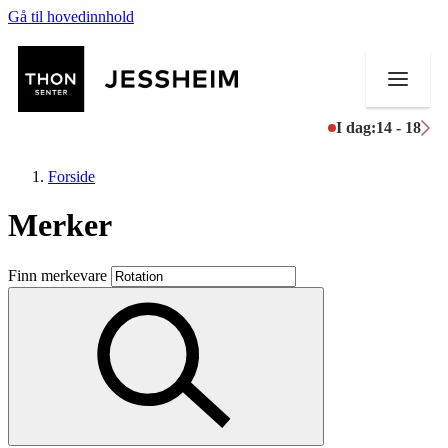
Gå til hovedinnhold
I dag:
14 - 18
Forside
Merker
Butikker
Finn merkevare
Mat og drikke
Helse
Aktiviteter
Tilbud