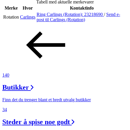
Tabell med aktuelle merkevarer
Inspirasjon
Merke
Hvor
Kontaktinfo
Ring Carlings (Rotation):
23218690
/
Send e-
Rotation
Carlings
post
til Carlings (Rotation)
Søk
Åpningstider
Praktisk informasjon
140
Ledige stillinger
Butikker
Magasin
Gavekort
Finn det du trenger blant et bredt utvalg butikker
Finn frem
34
Steder å spise noe godt